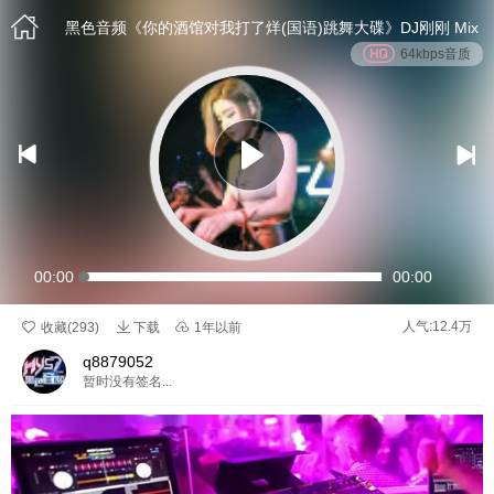

黑色音频《你的酒馆对我打了烊(国语)跳舞大碟》DJ刚刚 Mix
64kbps音质


00:00
00:00

人气:12.4万

收藏(
293
)
下载

1年以前
q8879052
暂时没有签名...