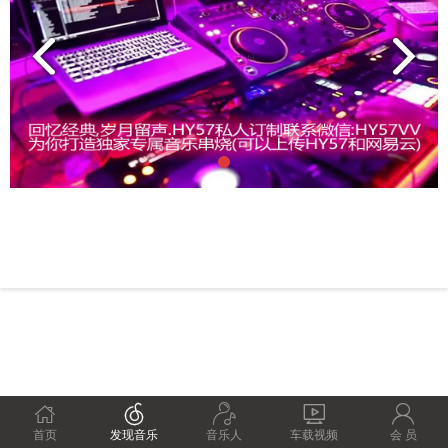





首页
发现音乐
音乐人
车载视频
会 员