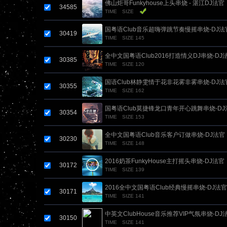
佛山炬哥Funkyhouse上头串烧 - 湛江DJ法官
34585
TIME
SIZE
国粤语Club音乐超嗨弹跳节奏慢摇串烧-DJ法
30419
TIME
SIZE 145
全中文国粤语Club2016打造情义DJ串烧-DJ
30385
TIME
SIZE 120
国语Club林静雯情于花非花雾非雾串烧-DJ法
30355
TIME
SIZE 162
国粤语Club莫捷锋龙口青年开心跳舞串烧-DJ
30354
TIME
SIZE 153
全中文国粤语Club音乐客户订做串烧-DJ法官
30230
TIME
SIZE 148
2016奶茶FunkyHouse主打摇头串烧-DJ法官
30172
TIME
SIZE 139
2016全中文国粤语Club经典慢摇串烧-DJ法官
30171
TIME
SIZE 141
中英文ClubHouse音乐推荐VIP气氛串烧-DJ
30150
TIME
SIZE 141