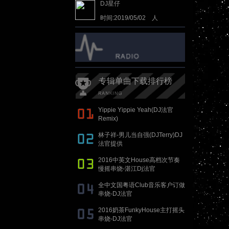
DJ星仔
时间:2019/05/02 人
气:837339
专辑单曲下载排行榜
Yippie Yippie Yeah(DJ法官
Remix)
林子祥-男儿当自强(DJTerry)DJ
法官提供
2016中英文House高档次节奏
慢摇串烧-湛江Dj法官
全中文国粤语Club音乐客户订做
串烧-DJ法官
2016奶茶FunkyHouse主打摇头
串烧-DJ法官