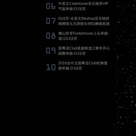
中英文ClubHouse音乐推荐VIP
气氛串烧-DJ法官
Dj法官-全英文Mashup音乐细捞
精赠坡头兄弟摇头98Dj舞曲歌路
串烧
佛山炬哥Funkyhouse上头串烧 -
湛江DJ法官
国粤语Club莫捷锋龙口青年开心
跳舞串烧-DJ法官
2016全中文国粤语Club经典慢
摇串烧-DJ法官