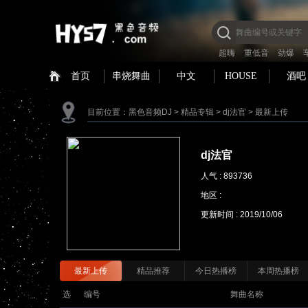
超嗨
重低音
劲爆
首页
串烧舞曲
中文
HOUSE
酒吧
目前位置：
黑色音频DJ
>
精品专辑
>
dj法官
>
最新上传
dj法官
人气 : 893736
地区 :
更新时间 :
2019/10/06
最新上传
精品推荐
今日热播榜
本周热播榜
选
编号
舞曲名称