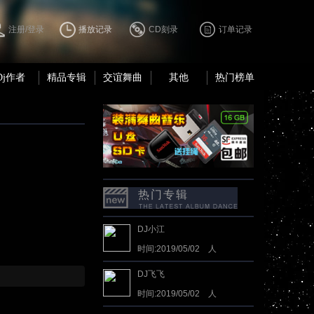
注册/登录
播放记录
CD刻录
订单记录
Dj作者
精品专辑
交谊舞曲
其他
热门榜单
热门专辑
DJ小江
时间:2019/05/02 人
气:4778985
DJ飞飞
时间:2019/05/02 人
气:3560632