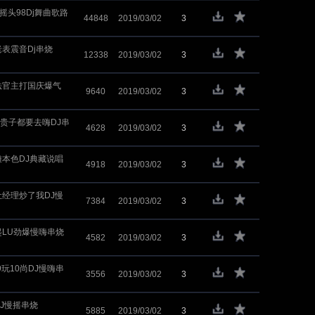
摇头98Dj舞曲歌路
44848
2019/03/02
3
老表震音Dj串烧
12338
2019/03/02
3
吧法官主打国庆爆气
9640
2019/03/02
3
喜得贵子都要去嗨DJ串
4628
2019/03/02
3
英雄本色DJ典藏说唱
4918
2019/03/02
3
让经理炒了我DJ慢
7384
2019/03/02
3
起LU劲爆慢嗨串烧
4582
2019/03/02
3
9玩10尚DJ慢嗨串
3556
2019/03/02
3
DJ慢摇串烧
5885
2019/03/02
3