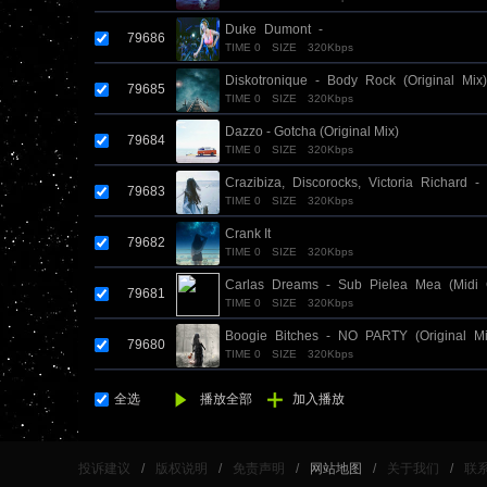
Duke_Dumont_-
79686
TIME 0
SIZE
320Kbps
_Ocean_Drive_(Andrey_Keyton_and_Alexe
Diskotronique_-_Body_Rock_(Original_Mix)
79685
TIME 0
SIZE
320Kbps
Dazzo - Gotcha (Original Mix)
79684
TIME 0
SIZE
320Kbps
Crazibiza,_Discorocks,_Victoria_Richard_-
79683
TIME 0
SIZE
320Kbps
_Catch_You_(Extended_Mix)_
Crank It
79682
TIME 0
SIZE
320Kbps
Carlas_Dreams_-_Sub_Pielea_Mea_(Midi_
79681
TIME 0
SIZE
320Kbps
Boogie_Bitches_-_NO_PARTY_(Original_Mi
79680
TIME 0
SIZE
320Kbps
全选
播放全部
加入播放
投诉建议
/
版权说明
/
免责声明
/
网站地图
/
关于我们
/
联