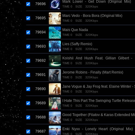
Mark_Lower_-_Get_Down_(Original_Mix)
79696
TIME 0
SIZE
320Kbps
Marc Vedo - Bora Bora (Original Mix)
79695
TIME 0
SIZE
320Kbps
Mais Que Nada
79694
TIME 0
SIZE
320Kbps
Lies (Saffy Remix)
79693
TIME 0
SIZE
320Kbps
Koishii_And_Hush_Feat._Gillian_Gilbert_-
79692
TIME 0
SIZE
320Kbps
_Lifetime_(Lavigne_Remix)
Jerome Robins - Finally (Mart Remix)
79691
TIME 0
SIZE
320Kbps
Jane Vogue & Jay Frog feat. Elaine Winter -
79690
TIME 0
SIZE
320Kbps
Mix)
I Hate This Part The Swinging Turtle Releas
79689
TIME 0
SIZE
320Kbps
Good Together (Filatov & Karas Extended Mi
79688
TIME 0
SIZE
320Kbps
Enki_Nyxx_-_Lonely_Heart_(Original_Mix)
79687
TIME 0
SIZE
320Kbps