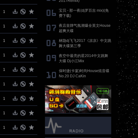
2017Remix)
宝贝 - 那一夜(dj罗百吉 mix)(免
1
费下载)
夜店皇牌气氛潮爆全英文House
1
超爽大碟
1
林隐dj飞飞2017《凉凉》中文跳
舞大碟第三季
1
夜空中最亮的星2014中文跳舞
大碟 Dj小江Mix
1
保时捷(卡宴)时尚House炫音碟
No.20 DJ CaKin
1
1
1
1