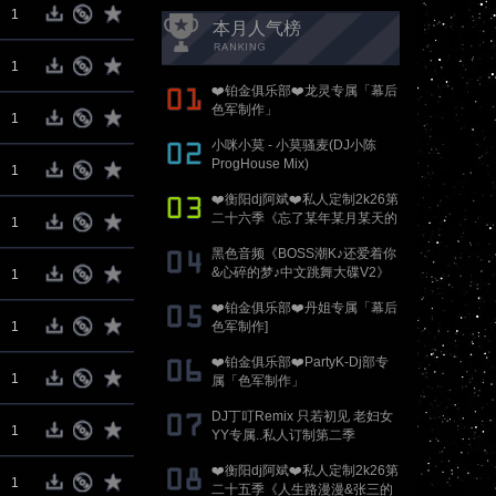
1
本月人气榜
1
❤️铂金俱乐部❤️龙灵专属「幕后
色军制作」
1
小咪小莫 - 小莫骚麦(DJ小陈
ProgHouse Mix)
1
❤️衡阳dj阿斌❤️私人定制2k26第
二十六季《忘了某年某月某天的
1
春泥&香烟与吻痕》抖音国粤语
黑色音频《BOSS潮K♪还爱着你
proghouse专辑
&心碎的梦♪中文跳舞大碟V2》
1
DJ刚刚 Mix
❤️铂金俱乐部❤️丹姐专属「幕后
1
色军制作]
❤️铂金俱乐部❤️PartyK-Dj部专
1
属「色军制作」
DJ丁叮Remix 只若初见 老妇女
1
YY专属..私人订制第二季
❤️衡阳dj阿斌❤️私人定制2k26第
1
二十五季《人生路漫漫&张三的