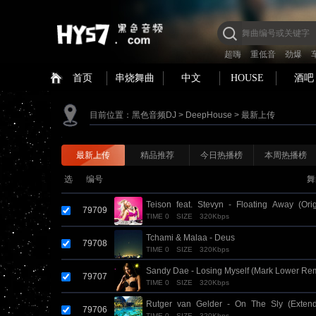
超嗨
重低音
劲爆
首页
串烧舞曲
中文
HOUSE
酒吧
目前位置：
黑色音频DJ
>
DeepHouse
>
最新上传
最新上传
精品推荐
今日热播榜
本周热播榜
选
编号
舞
Teison_feat._Stevyn_-_Floating_Away_(Orig
79709
TIME 0
SIZE
320Kbps
Tchami & Malaa - Deus
79708
TIME 0
SIZE
320Kbps
Sandy Dae - Losing Myself (Mark Lower Rem
79707
TIME 0
SIZE
320Kbps
Rutger_van_Gelder_-_On_The_Sly_(Exten
79706
TIME 0
SIZE
320Kbps