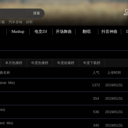
搜索
车载
汽车音响
好听
Mushup
电竞DJ
开场舞曲
翻唱
抖音神曲
本月热播榜
年度热播榜
年度收藏榜
年度下载榜
曲名称
人气
上传时间
inal_Mix)
1372
2019/01/31
554
2019/01/31
ix)
536
2019/01/31
ded_Mix)_
340
2019/01/31