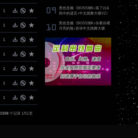
歌》抖音国语proghouse专辑
黑色音频《BOSS潮K♪落了白&
1
风中的遗言♪中文跳舞大碟V2》
DJ刚刚 Mix
黑色音频《BOSS潮K♪你看你看
1
月亮的脸♪首张中文跳舞大碟
V2》DJ刚刚 Mix
1
1
1
1
1
1508
个记录 1/51页