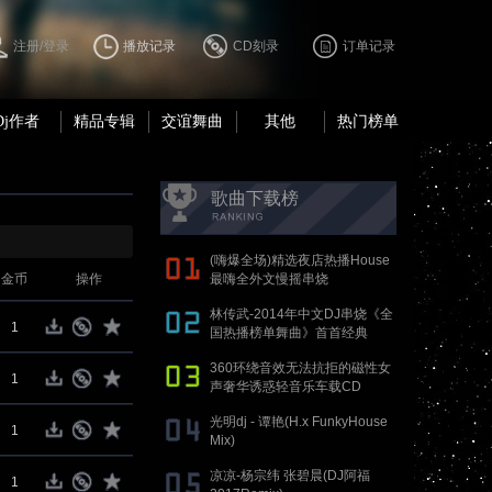
注册/登录
播放记录
CD刻录
订单记录
Dj作者
精品专辑
交谊舞曲
其他
热门榜单
歌曲下载榜
(嗨爆全场)精选夜店热播House
金币
操作
最嗨全外文慢摇串烧
林传武-2014年中文DJ串烧《全
1
国热播榜单舞曲》首首经典
360环绕音效无法抗拒的磁性女
1
声奢华诱惑轻音乐车载CD
光明dj - 谭艳(H.x FunkyHouse
1
Mix)
凉凉-杨宗纬 张碧晨(DJ阿福
1