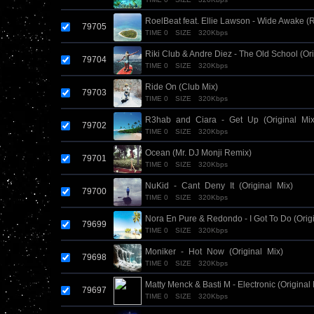
RoelBeat feat. Ellie Lawson - Wide Awake (
79705
TIME 0
SIZE
320Kbps
Riki Club & Andre Diez - The Old School (Ori
79704
TIME 0
SIZE
320Kbps
Ride On (Club Mix)
79703
TIME 0
SIZE
320Kbps
R3hab_and_Ciara_-_Get_Up_(Original_Mix
79702
TIME 0
SIZE
320Kbps
Ocean (Mr. DJ Monji Remix)
79701
TIME 0
SIZE
320Kbps
NuKid_-_Cant_Deny_It_(Original_Mix)
79700
TIME 0
SIZE
320Kbps
Nora En Pure & Redondo - I Got To Do (Origi
79699
TIME 0
SIZE
320Kbps
Moniker_-_Hot_Now_(Original_Mix)
79698
TIME 0
SIZE
320Kbps
Matty Menck & Basti M - Electronic (Original 
79697
TIME 0
SIZE
320Kbps