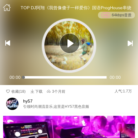

TOP DJ阿翔《我曾像傻子一样爱你》国语ProgHouse串烧
64kbps音质


00:00
00:00

人气:1.7万

收藏(
18
)
下载

3个月前
hy57
引领时尚潮流音乐,这里是HY57黑色音频