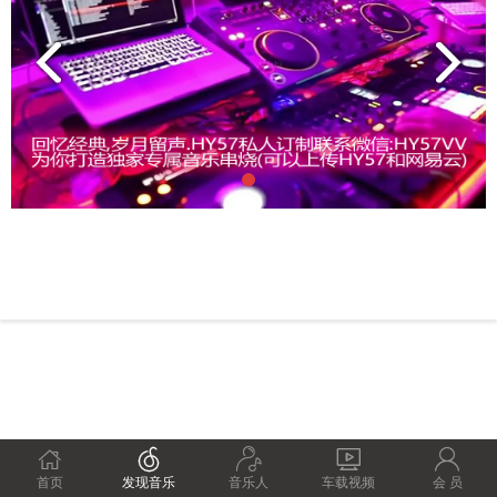





首页
发现音乐
音乐人
车载视频
会 员