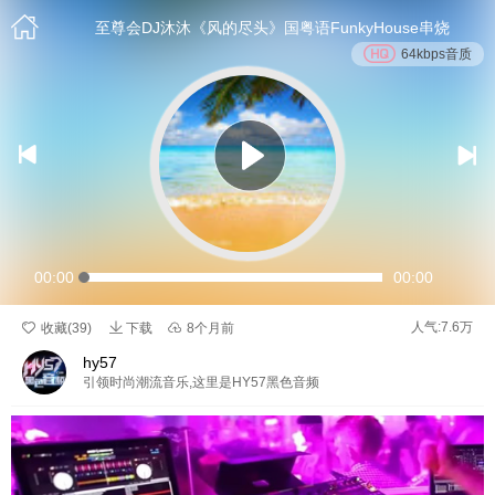

至尊会DJ沐沐《风的尽头》国粤语FunkyHouse串烧
64kbps音质


00:00
00:00

人气:7.6万

收藏(
39
)
下载

8个月前
hy57
引领时尚潮流音乐,这里是HY57黑色音频