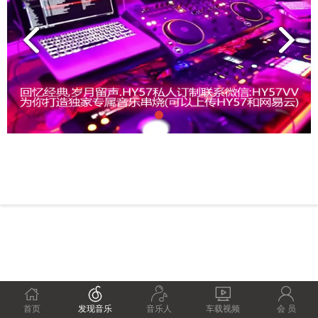





首页
发现音乐
音乐人
车载视频
会 员