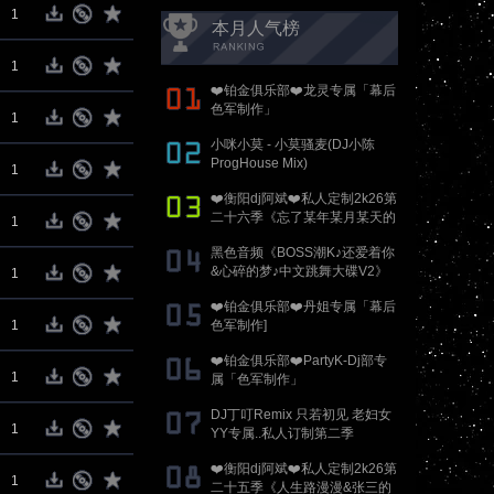
1
本月人气榜
1
❤️铂金俱乐部❤️龙灵专属「幕后
色军制作」
1
小咪小莫 - 小莫骚麦(DJ小陈
ProgHouse Mix)
1
❤️衡阳dj阿斌❤️私人定制2k26第
二十六季《忘了某年某月某天的
1
春泥&香烟与吻痕》抖音国粤语
黑色音频《BOSS潮K♪还爱着你
proghouse专辑
&心碎的梦♪中文跳舞大碟V2》
1
DJ刚刚 Mix
❤️铂金俱乐部❤️丹姐专属「幕后
1
色军制作]
❤️铂金俱乐部❤️PartyK-Dj部专
1
属「色军制作」
DJ丁叮Remix 只若初见 老妇女
1
YY专属..私人订制第二季
❤️衡阳dj阿斌❤️私人定制2k26第
1
二十五季《人生路漫漫&张三的