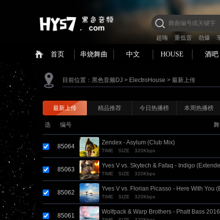
超嗨
重低音
劲爆
首页
串烧舞曲
中文
HOUSE
酒吧
目前位置：
黑色音频DJ
>
ElectroHouse
>
最新上传
最新上传
精品推荐
今日热播榜
本周热播榜
选
编号
舞
Zendex - Asylum (Club Mix)
85064
TIME
SIZE
320Kbps
Yves V vs. Skytech & Fafaq - Indigo (Extend
85063
TIME
SIZE
320Kbps
Yves V vs. Florian Picasso - Here With You 
85062
TIME
SIZE
320Kbps
Wolfpack & Warp Brothers - Phatt Bass 2016 
85061
TIME
SIZE
320Kbps