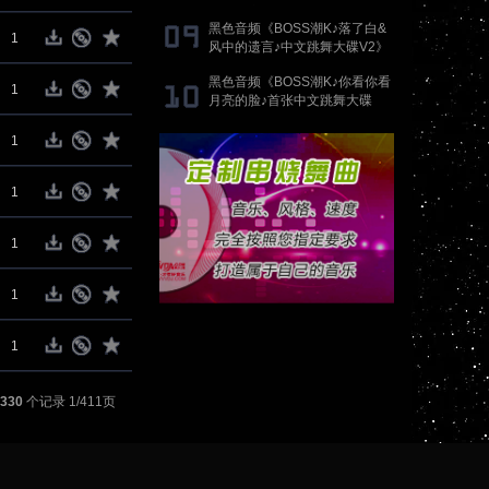
歌》抖音国语proghouse专辑
黑色音频《BOSS潮K♪落了白&
1
风中的遗言♪中文跳舞大碟V2》
DJ刚刚 Mix
黑色音频《BOSS潮K♪你看你看
1
月亮的脸♪首张中文跳舞大碟
V2》DJ刚刚 Mix
1
1
1
1
1
330
个记录 1/411页