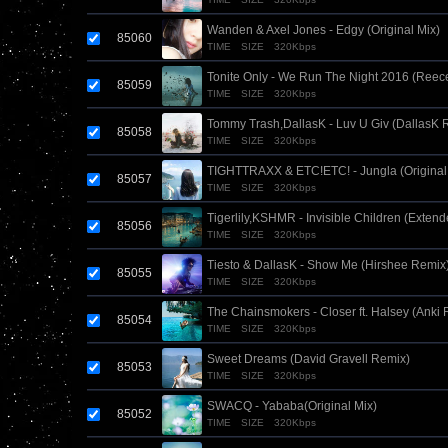
Wanden & Axel Jones - Edgy (Original Mix)
85060
TIME
SIZE
320Kbps
Tonite Only - We Run The Night 2016 (Ree
85059
TIME
SIZE
320Kbps
Tommy Trash,DallasK - Luv U Giv (DallasK 
85058
TIME
SIZE
320Kbps
TIGHTTRAXX & ETC!ETC! - Jungla (Original
85057
TIME
SIZE
320Kbps
Tigerlily,KSHMR - Invisible Children (Exten
85056
TIME
SIZE
320Kbps
Tiesto & DallasK - Show Me (Hirshee Remix
85055
TIME
SIZE
320Kbps
The Chainsmokers - Closer ft. Halsey (Anki
85054
TIME
SIZE
320Kbps
Sweet Dreams (David Gravell Remix)
85053
TIME
SIZE
320Kbps
SWACQ - Yababa(Original Mix)
85052
TIME
SIZE
320Kbps