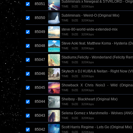
Subliminals x Newgeat & STVRLORD - Origi
85051
TIME
SIZE
320Kbps
Subliminals - Weird-O (Original Mix)
85050
TIME
SIZE
320Kbps
steve-80-world-wide-extended-mix
85049
TIME
SIZE
320Kbps
Steve Aoki feat. Matthew Koma - Hysteria (
85048
TIME
SIZE
320Kbps
Stadiumx,Felicity - Wonderland (Felicity Rem
85047
TIME
SIZE
320Kbps
Skytech x DJ KUBA & Neitan - Right Now (VI
85046
TIME
SIZE
320Kbps
Showback_X_Chris_Nois3_-_Wild_(Origina
85045
TIME
SIZE
320Kbps
Shelboy - Blackheart (Original Mix)
85044
TIME
SIZE
320Kbps
Selena Gomez x Marshmello - Wolves (ANG
85043
TIME
SIZE
320Kbps
Scott Harris Regime - Lets Go (Original Mix)
85042
TIME
SIZE
320Kbps