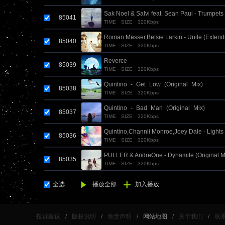
Sak Noel & Salvi feat. Sean Paul - Trumpets 
85041
TIME
SIZE
320Kbps
Remix)
Roman Messer,Betsie Larkin - Unite (Extend
85040
TIME
SIZE
320Kbps
Reverce
85039
TIME
SIZE
320Kbps
Quintino_-_Get_Low_(Original_Mix)
85038
TIME
SIZE
320Kbps
Quintino_-_Bad_Man_(Original_Mix)
85037
TIME
SIZE
320Kbps
Quintino,Channii Monroe,Joey Dale - Lights
85036
TIME
SIZE
320Kbps
Mix)
PULLER & AndreOne - Dynamite (Original M
85035
TIME
SIZE
320Kbps
全选
播放全部
加入播放
投诉建议
/
版权说明
/
免责声明
/
网站地图
/
关于我们
/
联