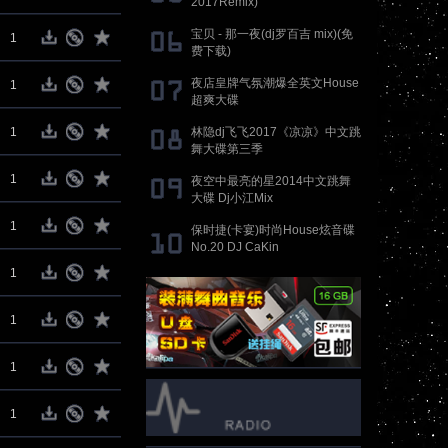
2017Remix)
宝贝 - 那一夜(dj罗百吉 mix)(免
1
费下载)
夜店皇牌气氛潮爆全英文House
1
超爽大碟
1
林隐dj飞飞2017《凉凉》中文跳
舞大碟第三季
1
夜空中最亮的星2014中文跳舞
大碟 Dj小江Mix
1
保时捷(卡宴)时尚House炫音碟
No.20 DJ CaKin
1
1
1
1