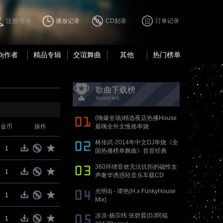
注册/登录
播放记录
CD刻录
订单记录
Dj作者
精品专辑
交谊舞曲
其他
热门榜单
歌曲下载榜
(嗨爆全场)精选夜店热播House
金币
操作
最嗨全外文慢摇串烧
林传武-2014年中文DJ串烧《全
1
国热播榜单舞曲》首首经典
360环绕音效无法抗拒的磁性女
1
声奢华诱惑轻音乐车载CD
光明dj - 谭艳(H.x FunkyHouse
1
Mix)
凉凉-杨宗纬 张碧晨(DJ阿福
1