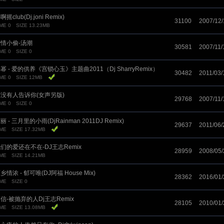
啊摇club(Dj.joni Remix)
31100
2007/12/
ME 0
SIZE 13.23MB
情小偷-汤潮
30581
2007/11/
ME 0
SIZE 0
幂 - 爱的供养《宫锁心玉》主题曲2011（Dj SharryRemix）
30482
2011/03/
ME 0
SIZE 12MB
没有人告诉你(女声另版)
29768
2007/11/
ME 0
SIZE 0
丽 - 三月里的小雨(DjRainman 2011DJ Remix)
29637
2011/06/
IME
SIZE 17.32MB
们的爱还在不在-DJ王志Remix
28959
2008/05/
IME
SIZE 14.21MB
乡情浓 - 郁可唯(DJ阿福 House Mix)
28362
2016/01/
IME
SIZE 0
信-被抛弃的人Dj王志Remix
28105
2010/01/
IME
SIZE 13.08MB