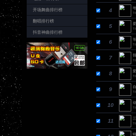
地
开场舞曲排行榜
4
TI
翻唱排行榜
爱
5
T
抖音神曲排行榜
等
6
TI
我
7
TI
爱
8
T
自
9
TI
动
10
TI
三
11
T
蝴