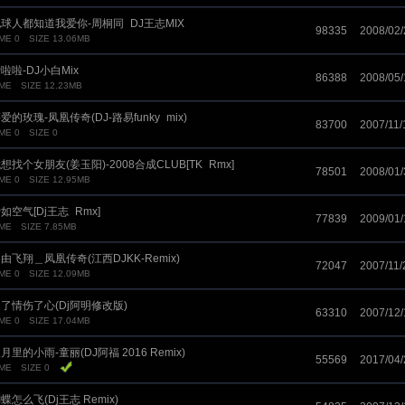
球人都知道我爱你-周桐同_DJ王志MIX
98335
2008/02/
ME 0
SIZE 13.06MB
啦啦-DJ小白Mix
86388
2008/05/
IME
SIZE 12.23MB
爱的玫瑰-凤凰传奇(DJ-路易funky_mix)
83700
2007/11/
ME 0
SIZE 0
想找个女朋友(姜玉阳)-2008合成CLUB[TK_Rmx]
78501
2008/01/
ME 0
SIZE 12.95MB
如空气[Dj王志_Rmx]
77839
2009/01/
IME
SIZE 7.85MB
由飞翔＿凤凰传奇(江西DJKK-Remix)
72047
2007/11/
ME 0
SIZE 12.09MB
了情伤了心(Dj阿明修改版)
63310
2007/12/
ME 0
SIZE 17.04MB
月里的小雨-童丽(DJ阿福 2016 Remix)
55569
2017/04/
IME
SIZE 0
蝶怎么飞(Dj王志 Remix)