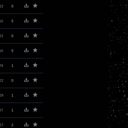
22
0
10
5
22
0
10
5
29
1
22
0
29
1
07
1
27
2