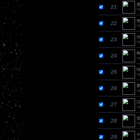
患
21
T
坐
22
TI
分
23
T
狗
24
TI
D
25
T
爱
26
T
口
27
T
安
28
T
小
29
T