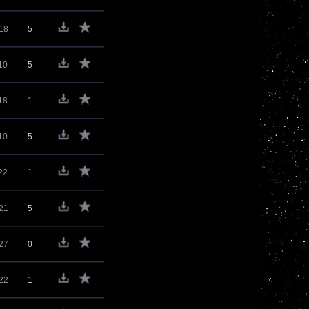
18
5
10
5
18
1
10
5
22
1
21
5
27
0
22
1