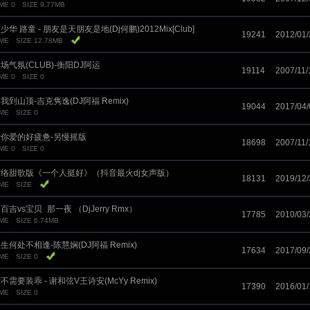
ME 0
SIZE 9.77MB
少华 路童 - 朋友是天朋友是地(Dj何鹏)2012Mix[Club]
19241
2012/01/
IME
SIZE 12.78MB
场气氛(CLUB)-衡阳DJ阿运
19114
2007/11/
ME 0
SIZE 0
我到山顶-吉克隽逸(DJ阿福 Remix)
19044
2017/04/
IME
SIZE 0
你爱的好疲惫-另慢摇版
18698
2007/11/
ME 0
SIZE 0
络甜歌版《一个人挺好》（抖音最火dj女声版）
18131
2019/12/
IME
SIZE
百吉vs宝贝_那一夜 （DjJerry Rmx）
17785
2010/03/
IME
SIZE 6.74MB
生何处不相逢-陈慧娴(DJ阿福 Remix)
17634
2017/09/
IME
SIZE 0
不需要装乖 - 谢和弦V王诗安(McYy Remix)
17390
2016/01/
IME
SIZE 0