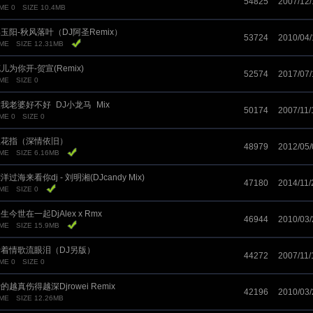
54825
2007/12/
ME 0
SIZE 10.4MB
玉阳-秋风落叶（DJ阿圣Remix）
53724
2010/04/
IME
SIZE 12.31MB
儿为你开-贺宣(Remix)
52574
2017/07/
IME
SIZE 0
我老婆好不好_DJ小龙马_Mix
50174
2007/11/
ME 0
SIZE 0
兰花指（深情依旧）
48979
2012/05/
IME
SIZE 6.16MB
洋过海来看你dj - 刘明湘(DJcandy Mix)
47180
2014/11/
IME
SIZE 0
生今世在一起DjAlex x Rmx
46944
2010/03/
IME
SIZE 15.9MB
着情歌流眼泪（DJ另版）
44272
2007/11/
ME 0
SIZE 0
的越真伤得越深Djrowei Remix
42196
2010/03/
IME
SIZE 12.26MB