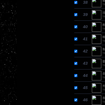
最
38
TI
没
39
TI
夜
40
T
韩
41
T
鱼
42
T
耍
43
TI
圣
44
TI
光
45
T
亲
46
TI