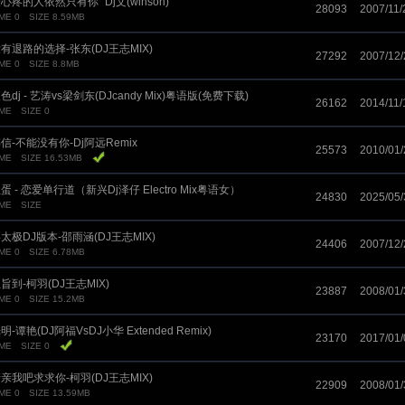
心疼的人依然只有你_Dj文(winson)
28093
2007/11/
ME 0
SIZE 8.59MB
有退路的选择-张东(DJ王志MIX)
27292
2007/12/
ME 0
SIZE 8.8MB
色dj - 艺涛vs梁剑东(DJcandy Mix)粤语版(免费下载)
26162
2014/11/
IME
SIZE 0
信-不能没有你-Dj阿远Remix
25573
2010/01/
IME
SIZE 16.53MB
蛋 - 恋爱单行道（新兴Dj泽仔 Electro Mix粤语女）
24830
2025/05/
IME
SIZE
太极DJ版本-邵雨涵(DJ王志MIX)
24406
2007/12/
ME 0
SIZE 6.78MB
旨到-柯羽(DJ王志MIX)
23887
2008/01/
ME 0
SIZE 15.2MB
明-谭艳(DJ阿福VsDJ小华 Extended Remix)
23170
2017/01/
IME
SIZE 0
亲我吧求求你-柯羽(DJ王志MIX)
22909
2008/01/
ME 0
SIZE 13.59MB