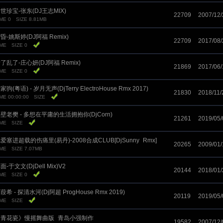
世珍宝-张东(DJ王志MIX)
22709
2007/12/
ME 0
SIZE 8.81MB
昏-姚斯婷(DJ阿福 Remix)
22709
2017/08/
IME
SIZE 0
了乱了-庄心妍(DJ阿福 Remix)
21869
2017/06/
IME
SIZE 0
家驹(粤语) - 岁月无声(DjTerry ElectroHouse Rmx 2017)
21830
2018/11/
ME 00:00:00
SIZE
壁老樊 - 多想在平庸的生活拥抱你(DjCorn)
21261
2019/05/
IME
SIZE
爱塞进超载的伤痛里(易丹)-2008合成CLUB[DjSunny_Rmx]
20265
2009/01/
IME
SIZE 7.07MB
面-于文文(DjDell Mix)V2
20144
2018/01/
IME
SIZE 0
葭希 - 探清水河(Dj阿超 ProgHouse Rmx 2019)
20119
2019/05/
IME
SIZE
《青花瓷》慢摇舞曲版_青岛小强制作
19582
2007/12/