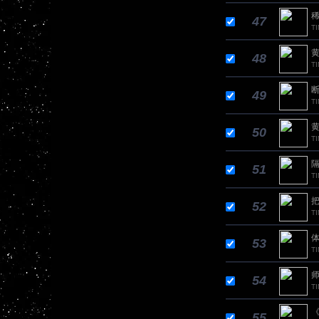
稀
47
TI
黄
48
T
断
49
T
黄
50
TI
隔
51
T
把
52
T
体
53
T
师
54
T
55