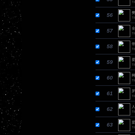
TI
樊
56
T
全
57
TI
带
58
T
爱
59
TI
网
60
T
罗
61
T
人
62
T
爱
63
T