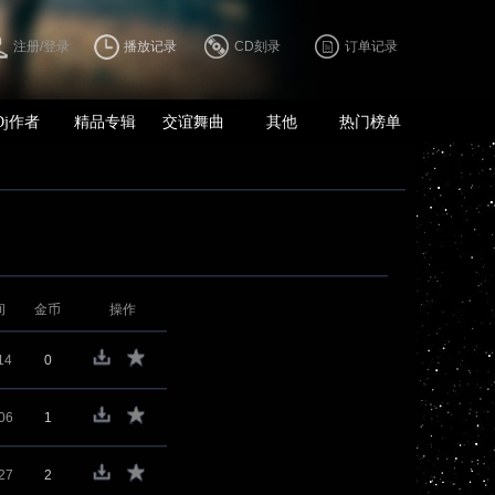
注册/登录
播放记录
CD刻录
订单记录
Dj作者
精品专辑
交谊舞曲
其他
热门榜单
间
金币
操作
14
0
06
1
27
2