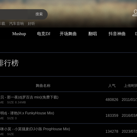
搜索
车载
汽车音响
好听
Mushup
电竞DJ
开场舞曲
翻唱
抖音神曲
E排行榜
舞曲名称
人气
上传时
贝 - 那一夜(dj罗百吉 mix)(免费下载)
480826
2011/01/
IME
SIZE 8.34MB
明dj - 谭艳(H.x FunkyHouse Mix)
183359
2016/03/
IME
SIZE 0
咪小莫 - 小莫骚麦(DJ小陈 ProgHouse Mix)
134278
2023/07/
IME
SIZE