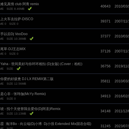
难见真情 club 阿青 remix
40643
2010/03/
IME
SIZE 8.46MB
上火车去拉萨-DISCO
39371
2007/11/
ME 0
SIZE 0
手以后Dj VooDoo
37377
2010/03/
IME
SIZE 10.38MB
尾草-DJ王志MIX
37126
2007/11/
ME 0
SIZE 0
jYaha - 世间美好与你环环相扣 (Dj女版) (Cover：柏松)
36756
2019/11/
IME
SIZE
你爱的好疲惫 DJ LX REMIX第二版
35811
2010/03/
IME
SIZE 12.56MB
是心非 - 张玮伽(McYy Remix)
34913
2016/02/
IME
SIZE 0
琥 - 找个天使替我去爱你(Dj阿圣)Remix
34148
2011/12/
IME
SIZE 13.13MB
霞_海洋Bo - 向云端(Dj小博_Dj小强 Extended Mix国语合唱)
31245
2023/07/
IME
SIZE