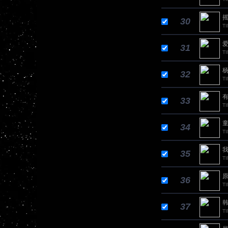
摇
30
TI
爱
31
TI
杨
32
TI
有
33
TI
童
34
T
我
35
T
原
36
T
韩
37
T