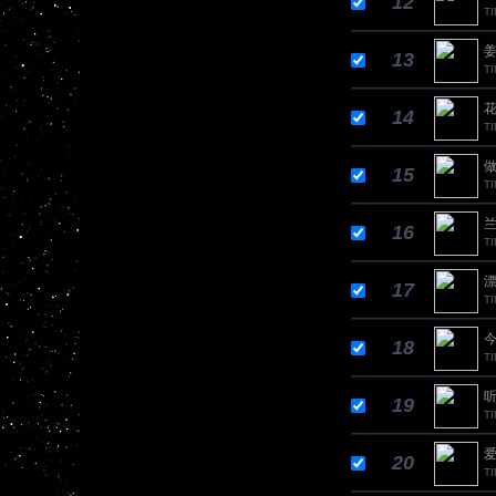
12
TI
姜
13
T
花
14
T
做
15
TI
16
T
漂
17
T
今
18
T
听
19
TI
爱
20
T