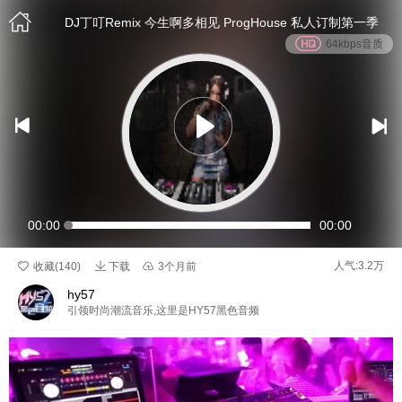

DJ丁叮Remix 今生啊多相见 ProgHouse 私人订制第一季
64kbps音质


00:00
00:00

人气:3.2万

收藏(
140
)
下载

3个月前
hy57
引领时尚潮流音乐,这里是HY57黑色音频