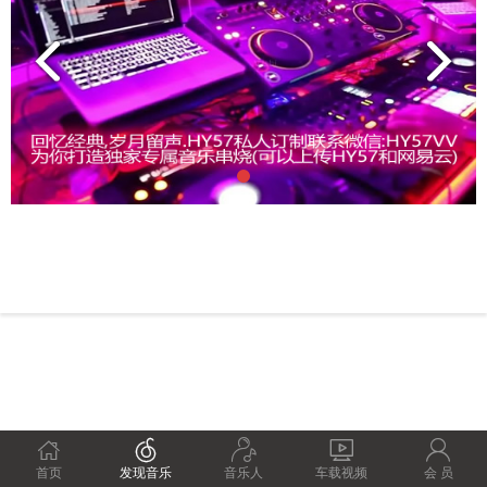





首页
发现音乐
音乐人
车载视频
会 员