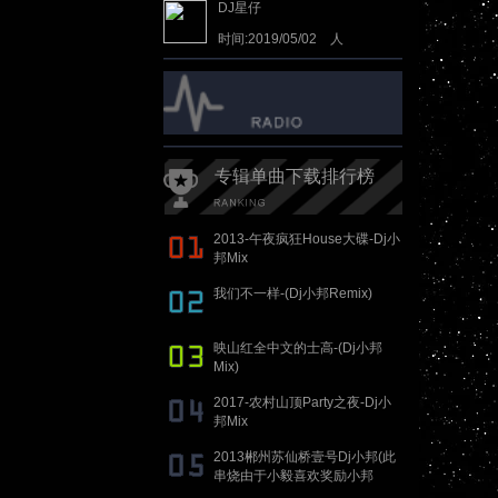
DJ星仔
时间:2019/05/02 人
气:837333
专辑单曲下载排行榜
2013-午夜疯狂House大碟-Dj小
邦Mix
我们不一样-(Dj小邦Remix)
映山红全中文的士高-(Dj小邦
Mix)
2017-农村山顶Party之夜-Dj小
邦Mix
2013郴州苏仙桥壹号Dj小邦(此
串烧由于小毅喜欢奖励小邦
100RMB)