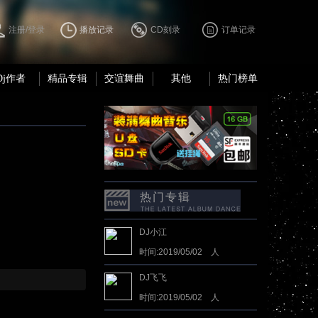
注册/登录
播放记录
CD刻录
订单记录
Dj作者
精品专辑
交谊舞曲
其他
热门榜单
热门专辑
DJ小江
时间:2019/05/02 人
气:4778984
DJ飞飞
时间:2019/05/02 人
气:3560617