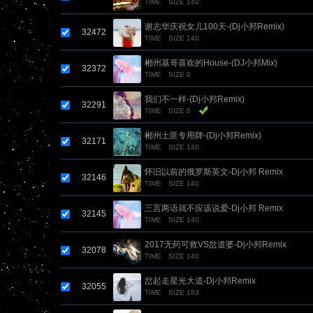
TIME
SIZE 140
谢志华庆祝女儿100天-(Dj小邦Remix)
32472
TIME
SIZE 140
郴州基哥喜欢的House-(DJ小邦Mix)
32372
TIME
SIZE 0
我们不一样-(Dj小邦Remix)
32291
TIME
SIZE 0
郴州土匪专用牌-(Dj小邦Remix)
32171
TIME
SIZE 140
怀旧以前的俄罗斯英文-Dj小邦 Remix
32146
TIME
SIZE 140
三言两语就不应该说爱-Dj小邦 Remix
32145
TIME
SIZE 140
2017无药可救VS岔道婆-Dj小邦Remix
32078
TIME
SIZE 140
岔起走星光大道-Dj小邦Remix
32055
TIME
SIZE 183