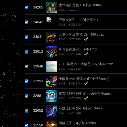
生气猛头之夜-(Dj小邦Remix)
34265
TIME
SIZE 0
浪漫女神Break-Dj小邦Mix
34042
TIME
SIZE 140
北湖区的故事私-Dj小邦Remix
34041
TIME
SIZE 140
带你去蹦迪-Dj小邦Remix
33613
TIME
SIZE 140
2018再见MP3播放员-DJ小邦Remix
33048
TIME
SIZE 140
小雨兄弟友情订做-(Dj小邦Remix)
32993
TIME
SIZE 140
都市情感热播中文－(Dj小邦Remix)
32681
TIME
SIZE 140
不岔道的中文-(Dj小邦 Remix)
32652
TIME
SIZE 140
情歌王子-(Dj小邦Remix)
32550