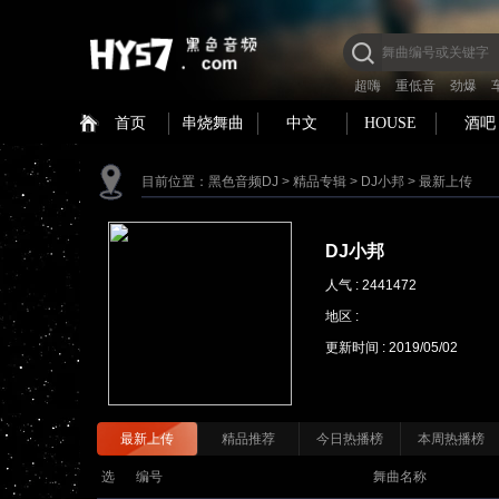
超嗨
重低音
劲爆
首页
串烧舞曲
中文
HOUSE
酒吧
目前位置：
黑色音频DJ
>
精品专辑
>
DJ小邦
>
最新上传
DJ小邦
人气 : 2441472
地区 :
更新时间 :
2019/05/02
最新上传
精品推荐
今日热播榜
本周热播榜
选
编号
舞曲名称