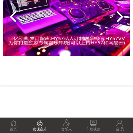





首页
发现音乐
音乐人
车载视频
会 员