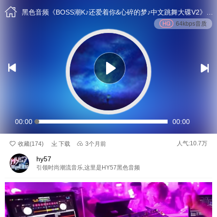

黑色音频《BOSS潮K♪还爱着你&心碎的梦♪中文跳舞大碟V2》DJ刚刚 Mix
64kbps音质


00:00
00:00

人气:10.7万

收藏(
174
)
下载

3个月前
hy57
引领时尚潮流音乐,这里是HY57黑色音频