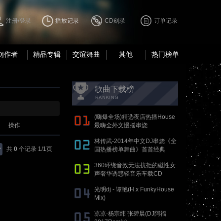
注册/登录
播放记录
CD刻录
订单记录
Dj作者
精品专辑
交谊舞曲
其他
热门榜单
歌曲下载榜
(嗨爆全场)精选夜店热播House
操作
最嗨全外文慢摇串烧
林传武-2014年中文DJ串烧《全
共
0
个记录 1/1页
国热播榜单舞曲》首首经典
360环绕音效无法抗拒的磁性女
声奢华诱惑轻音乐车载CD
光明dj - 谭艳(H.x FunkyHouse
Mix)
凉凉-杨宗纬 张碧晨(DJ阿福