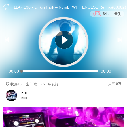

11A - 138 - Linkin Park – Numb (WHITENO1SE Remix)(00002)
64kbps音质


00:00
00:00

人气:0万

收藏(
0
)
下载

1年以前
null
null