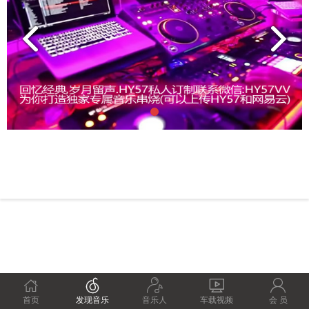





首页
发现音乐
音乐人
车载视频
会 员