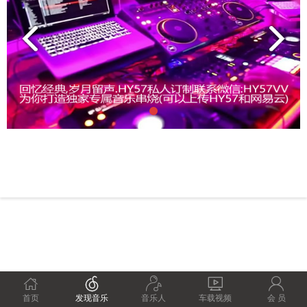





首页
发现音乐
音乐人
车载视频
会 员