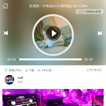

亚洲第一大嗨场[2014重制版]-Dj小江Mix
64kbps音质


00:00
00:00

人气:79.6万

收藏(
791
)
下载

1年以前
null
null