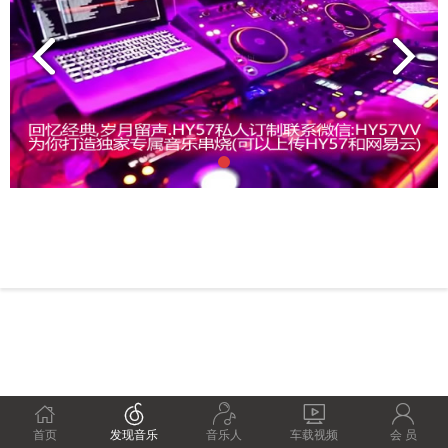





首页
发现音乐
音乐人
车载视频
会 员