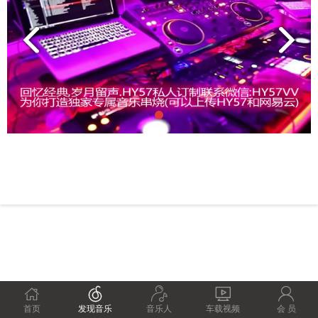





首页
发现音乐
音乐人
车载视频
会 员