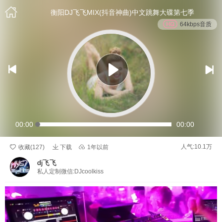

衡阳DJ飞飞MIX(抖音神曲)中文跳舞大碟第七季
64kbps音质


00:00
00:00

人气:10.1万

收藏(
127
)
下载

1年以前
dj飞飞
私人定制微信:DJcoolkiss