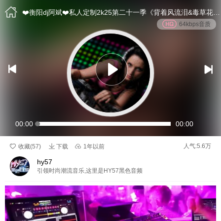

❤️衡阳dj阿斌❤️私人定制2k25第二十一季《背着风流泪&毒草花》抖音国粤语proghouse专辑
64kbps音质


00:00
00:00

人气:5.6万

收藏(
57
)
下载

1年以前
hy57
引领时尚潮流音乐,这里是HY57黑色音频