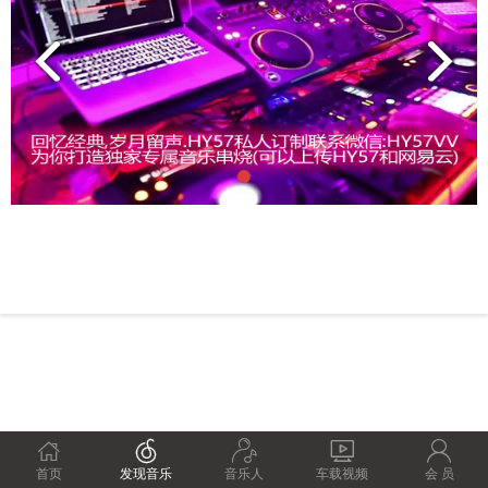





首页
发现音乐
音乐人
车载视频
会 员