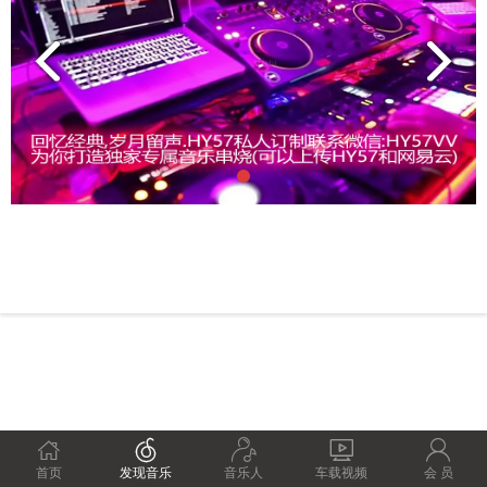





首页
发现音乐
音乐人
车载视频
会 员