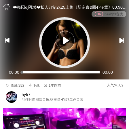

❤️衡阳dj阿斌❤️私人订制2k25上集《新东泰&回心转意》80.90怀旧回忆经典中英文proghouse串烧专辑
64kbps音质


00:00
00:00

人气:4.3万

收藏(
32
)
下载

1年以前
hy57
引领时尚潮流音乐,这里是HY57黑色音频