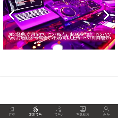





首页
发现音乐
音乐人
车载视频
会 员