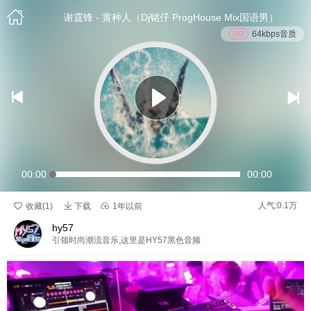

谢霆锋 - 黄种人（Dj铭仔 ProgHouse Mix国语男）
64kbps音质


00:00
00:00

人气:0.1万

收藏(
1
)
下载

1年以前
hy57
引领时尚潮流音乐,这里是HY57黑色音频