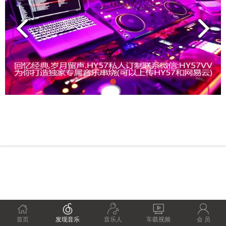





首页
发现音乐
音乐人
车载视频
会 员