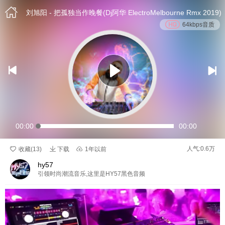

刘旭阳 - 把孤独当作晚餐(Dj阿华 ElectroMelbourne Rmx 2019)
64kbps音质


00:00
00:00

人气:0.6万

收藏(
13
)
下载

1年以前
hy57
引领时尚潮流音乐,这里是HY57黑色音频