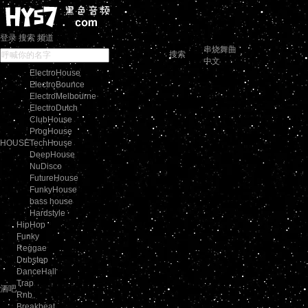
登录
搜索
频道
串烧舞曲
搜索
中文
ElectroHouse
ElectroBounce
ElectroMelbourne
ElectroDutch
ClubHouse
ProgHouse
HOUSE
TechHouse
DeepHouse
NuDisco
FutureHouse
FunkyHouse
bass house
Hardstyle
HipHop
Funky
Reggae
Dubstep
DanceHall
Trap
酒吧
Rnb
Breakbeat