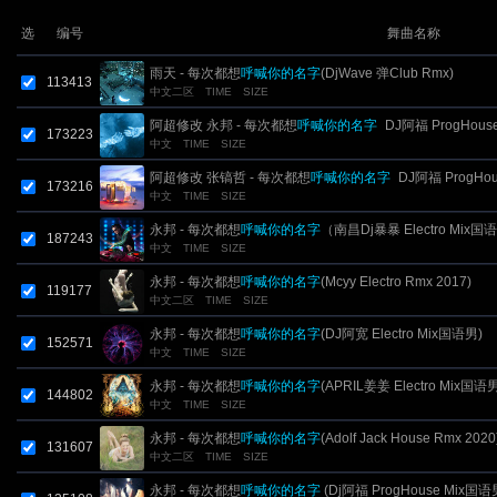
选
编号
舞曲名称
雨天 - 每次都想
呼喊你的名字
(DjWave 弹Club Rmx)
113413
中文二区
TIME
SIZE
阿超修改 永邦 - 每次都想
呼喊你的名字
_DJ阿福 ProgHous
173223
中文
TIME
SIZE
Rmx
阿超修改 张镐哲 - 每次都想
呼喊你的名字
_DJ阿福 ProgHo
173216
中文
TIME
SIZE
Rmx
永邦 - 每次都想
呼喊你的名字
（南昌Dj暴暴 Electro Mix
187243
中文
TIME
SIZE
永邦 - 每次都想
呼喊你的名字
(Mcyy Electro Rmx 2017)
119177
中文二区
TIME
SIZE
永邦 - 每次都想
呼喊你的名字
(DJ阿宽 Electro Mix国语男)
152571
中文
TIME
SIZE
永邦 - 每次都想
呼喊你的名字
(APRIL姜姜 Electro Mix国语
144802
中文
TIME
SIZE
永邦 - 每次都想
呼喊你的名字
(Adolf Jack House Rmx 2020
131607
中文二区
TIME
SIZE
永邦 - 每次都想
呼喊你的名字
(Dj阿福 ProgHouse Mix国语