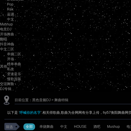
Pop
Rok
蓝调
中文
Mushup
电竞DJ
开场舞曲
翻唱
抖音神曲
中文二区
串烧二区
开场
榜单单曲
其他
私改
变速音乐
慢歌连版
交谊舞曲
DJ专辑
目前位置：
黑色音频DJ
> 舞曲特辑
以下是 ‘
呼喊你的名字
’.相关得歌曲,歌曲为全网网有分享上传，hy57衡阳舞曲
全部
串烧舞曲
中文
HOUSE
酒吧
Mushup
电
筛选