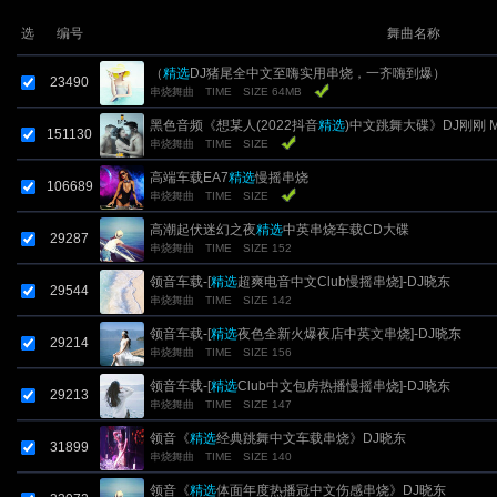
选
编号
舞曲名称
（
精选
DJ猪尾全中文至嗨实用串烧，一齐嗨到爆）
23490
串烧舞曲
TIME
SIZE 64MB
黑色音频《想某人(2022抖音
精选
)中文跳舞大碟》DJ刚刚 M
151130
串烧舞曲
TIME
SIZE
高端车载EA7
精选
慢摇串烧
106689
串烧舞曲
TIME
SIZE
高潮起伏迷幻之夜
精选
中英串烧车载CD大碟
29287
串烧舞曲
TIME
SIZE 152
领音车载-[
精选
超爽电音中文Club慢摇串烧]-DJ晓东
29544
串烧舞曲
TIME
SIZE 142
领音车载-[
精选
夜色全新火爆夜店中英文串烧]-DJ晓东
29214
串烧舞曲
TIME
SIZE 156
领音车载-[
精选
Club中文包房热播慢摇串烧]-DJ晓东
29213
串烧舞曲
TIME
SIZE 147
领音《
精选
经典跳舞中文车载串烧》DJ晓东
31899
串烧舞曲
TIME
SIZE 140
领音《
精选
体面年度热播冠中文伤感串烧》DJ晓东