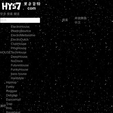
登录
搜索
频道
串烧舞曲
搜索
中文
ElectroHouse
ElectroBounce
ElectroMelbourne
ElectroDutch
ClubHouse
ProgHouse
HOUSE
TechHouse
DeepHouse
NuDisco
FutureHouse
FunkyHouse
bass house
Hardstyle
HipHop
Funky
Reggae
Dubstep
DanceHall
Trap
酒吧
Rnb
Breakbeat