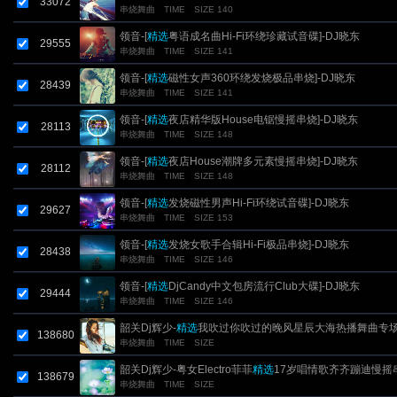
33072
串烧舞曲
TIME
SIZE 140
领音-[
精选
粤语成名曲Hi-Fi环绕珍藏试音碟]-DJ晓东
29555
串烧舞曲
TIME
SIZE 141
领音-[
精选
磁性女声360环绕发烧极品串烧]-DJ晓东
28439
串烧舞曲
TIME
SIZE 141
领音-[
精选
夜店精华版House电锯慢摇串烧]-DJ晓东
28113
串烧舞曲
TIME
SIZE 148
领音-[
精选
夜店House潮牌多元素慢摇串烧]-DJ晓东
28112
串烧舞曲
TIME
SIZE 148
领音-[
精选
发烧磁性男声Hi-Fi环绕试音碟]-DJ晓东
29627
串烧舞曲
TIME
SIZE 153
领音-[
精选
发烧女歌手合辑Hi-Fi极品串烧]-DJ晓东
28438
串烧舞曲
TIME
SIZE 146
领音-[
精选
DjCandy中文包房流行Club大碟]-DJ晓东
29444
串烧舞曲
TIME
SIZE 146
韶关Dj辉少-
精选
我吹过你吹过的晚风星辰大海热播舞曲专
138680
串烧舞曲
TIME
SIZE
韶关Dj辉少-粤女Electro菲菲
精选
17岁唱情歌齐齐蹦迪慢摇
138679
串烧舞曲
TIME
SIZE