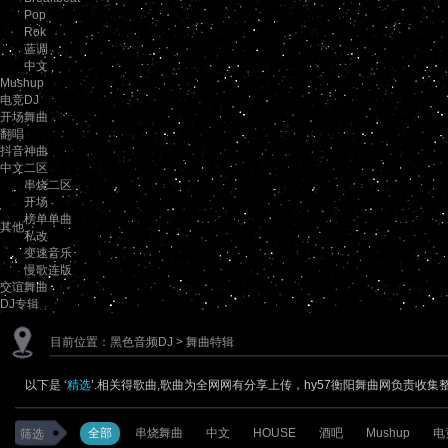
Pop
Rok
蓝调
中文
Mushup
电竞DJ
开场舞曲
翻唱
抖音神曲
中文二区
串烧二区
开场
榜单单曲
其他
私改
变速音乐
慢歌连版
交谊舞曲
DJ专辑
目前位置：
黑色音频DJ
> 舞曲特辑
以下是 ‘
精选
’.相关得歌曲,歌曲为全网网有分享上传，hy57衡阳舞曲网负责收集
全部
串烧舞曲
中文
HOUSE
酒吧
Mushup
电
筛选