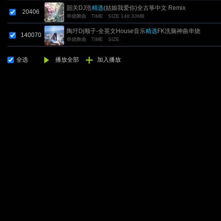
韶关DJ浩
精选
(姑娘我爱你)全古筝中文 Remix
20406
串烧舞曲
TIME
SIZE 148.33MB
陶圩Dj顺子-全英文House音乐
精选
FK洗脑神曲串烧
140070
串烧舞曲
TIME
SIZE
全选
播放全部
加入播放