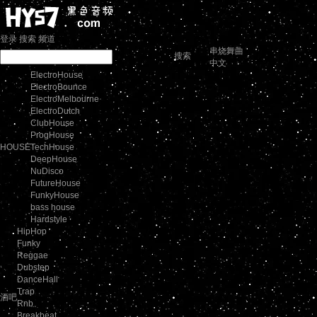
登录
搜索
频道
串烧舞曲
搜索
中文
ElectroHouse
ElectroBounce
ElectroMelbourne
ElectroDutch
ClubHouse
ProgHouse
HOUSE
TechHouse
DeepHouse
NuDisco
FutureHouse
FunkyHouse
bass house
Hardstyle
HipHop
Funky
Reggae
Dubstep
DanceHall
Trap
酒吧
Rnb
Breakbeat