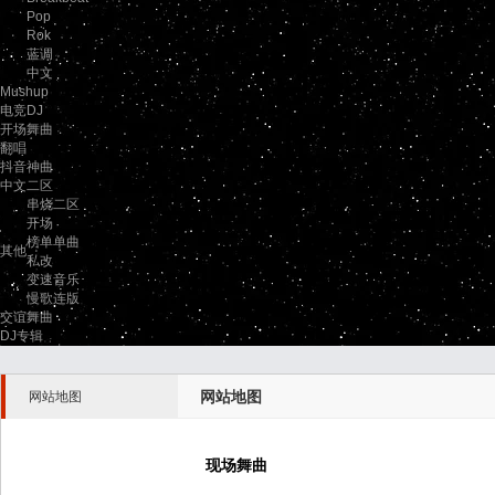
Pop
Rok
蓝调
中文
Mushup
电竞DJ
开场舞曲
翻唱
抖音神曲
中文二区
串烧二区
开场
榜单单曲
其他
私改
变速音乐
慢歌连版
交谊舞曲
DJ专辑
网站地图
网站地图
现场舞曲