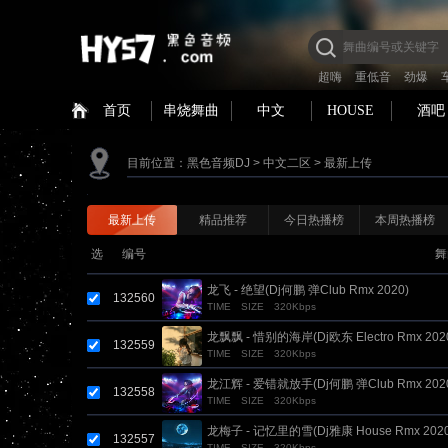
超嗨
重低音
劲爆
首页
串烧舞曲
中文
HOUSE
酒吧
目前位置：
黑色音频DJ
>
中文二区
>
最新上传
最新上传
精品推荐
今日热播榜
本周热播榜
选
编号
舞
龙飞 - 绝望(Dj何鹏 弹Club Rmx 2020)
132560
TIME
SIZE
320Kbps
龙飘飘 - 惜别的海岸(Dj欧东 Electro Rmx 202
132559
TIME
SIZE
320Kbps
龙江辉 - 爱错就放手(Dj何鹏 弹Club Rmx 202
132558
TIME
SIZE
320Kbps
龙梅子 - 记忆里的雪(Dj雅康 House Rmx 2020
132557
TIME
SIZE
320Kbps