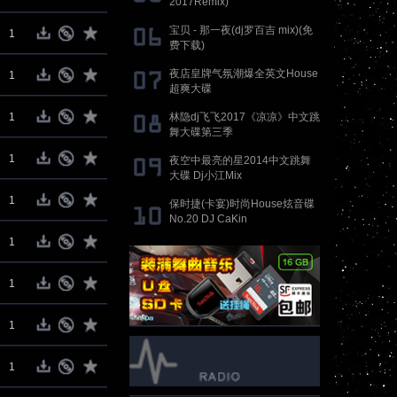
2017Remix)
宝贝 - 那一夜(dj罗百吉 mix)(免
1
费下载)
夜店皇牌气氛潮爆全英文House
1
超爽大碟
1
林隐dj飞飞2017《凉凉》中文跳
舞大碟第三季
1
夜空中最亮的星2014中文跳舞
大碟 Dj小江Mix
1
保时捷(卡宴)时尚House炫音碟
No.20 DJ CaKin
1
1
1
1