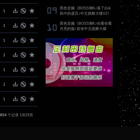
歌》抖音国语proghouse专辑
黑色音频《BOSS潮K♪落了白&
1
风中的遗言♪中文跳舞大碟V2》
DJ刚刚 Mix
黑色音频《BOSS潮K♪你看你看
1
月亮的脸♪首张中文跳舞大碟
V2》DJ刚刚 Mix
1
1
1
1
1
854
个记录 1/829页