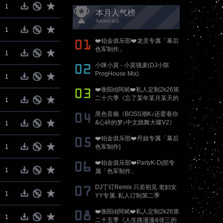
1
本月人气榜
1
❤️铂金俱乐部❤️龙灵专属「幕后
色军制作」
1
小咪小莫 - 小莫骚麦(DJ小陈
ProgHouse Mix)
1
❤️衡阳dj阿斌❤️私人定制2k26第
二十六季《忘了某年某月某天的
1
春泥&香烟与吻痕》抖音国粤语
黑色音频《BOSS潮K♪还爱着你
proghouse专辑
&心碎的梦♪中文跳舞大碟V2》
1
DJ刚刚 Mix
❤️铂金俱乐部❤️丹姐专属「幕后
1
色军制作]
❤️铂金俱乐部❤️PartyK-Dj部专
1
属「色军制作」
DJ丁叮Remix 只若初见 老妇女
1
YY专属..私人订制第二季
❤️衡阳dj阿斌❤️私人定制2k26第
1
二十五季《人生路漫漫&张三的