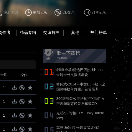
注册/登录
播放记录
CD刻录
订单记录
Dj作者
精品专辑
交谊舞曲
其他
热门榜单
歌曲下载榜
(嗨爆全场)精选夜店热播House
金币
操作
最嗨全外文慢摇串烧
林传武-2014年中文DJ串烧《全
1
国热播榜单舞曲》首首经典
360环绕音效无法抗拒的磁性女
1
声奢华诱惑轻音乐车载CD
光明dj - 谭艳(H.x FunkyHouse
1
Mix)
凉凉-杨宗纬 张碧晨(DJ阿福
1