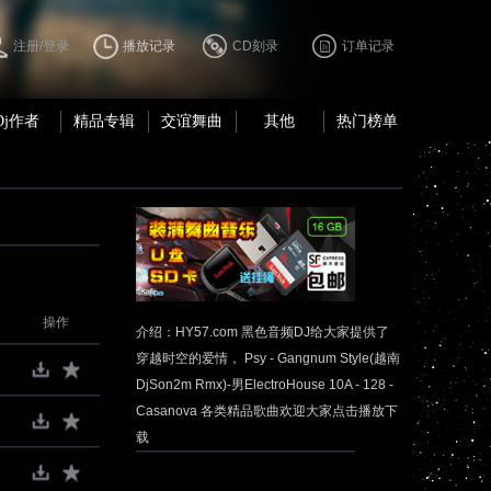
注册/登录
播放记录
CD刻录
订单记录
Dj作者
精品专辑
交谊舞曲
其他
热门榜单
操作
介绍：HY57.com 黑色音频DJ给大家提供了
穿越时空的爱情， Psy - Gangnum Style(越南
DjSon2m Rmx)-男ElectroHouse 10A - 128 -
Casanova 各类精品歌曲欢迎大家点击播放下
载