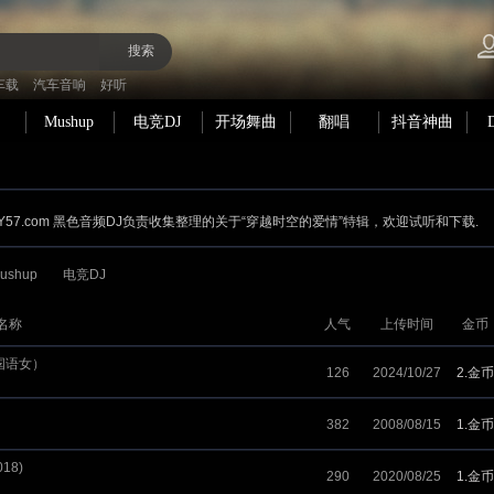
搜索
车载
汽车音响
好听
Mushup
电竞DJ
开场舞曲
翻唱
抖音神曲
Y57.com 黑色音频DJ负责收集整理的关于“穿越时空的爱情”特辑，欢迎试听和下载.
ushup
电竞DJ
名称
人气
上传时间
金币
ix国语女）
126
2024/10/27
2.金币
382
2008/08/15
1.金币
018)
290
2020/08/25
1.金币