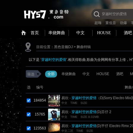
超嗨
重低音
劲爆
首页
串烧舞曲
中文
HOUSE
酒吧
目前位置：
黑色音频DJ
> 舞曲特辑
以下是 ‘
穿越时空的爱情
’.相关得歌曲,歌曲为全网网有分享上传，H
全部
串烧舞曲
中文
HOUSE
酒吧
M
筛选
选
编号
舞曲
易欣 -
穿越时空的爱情
（DjSorry Electro M
184854
中文
TIME
SIZE
易欣 -
穿越时空的爱情
(Dj芬仔 2
15765
中文
TIME
SIZE 8.02MB
易欣 -
穿越时空的爱情
(Dj平仔 Electro Rmx 2
123563
中文二区
TIME
SIZE