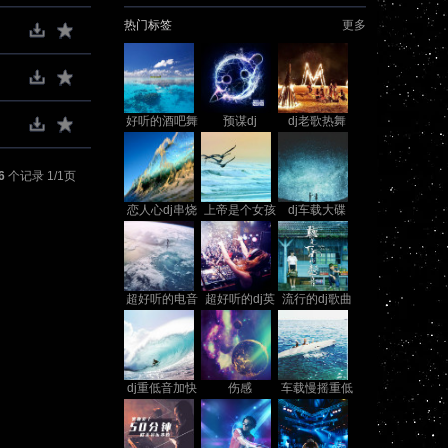
热门标签
更多
好听的酒吧舞
预谋dj
dj老歌热舞
曲
6
个记录 1/1页
恋人心dj串烧
上帝是个女孩
dj车载大碟
dj
超好听的电音
超好听的dj英
流行的dj歌曲
dj舞曲
文歌
dj重低音加快
伤感
车载慢摇重低
音dj歌曲