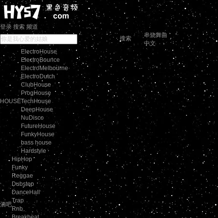
登录
搜索
频道
串烧舞曲
搜索
中文
ElectroHouse
ElectroBounce
ElectroMelbourne
ElectroDutch
ClubHouse
ProgHouse
HOUSE
TechHouse
DeepHouse
NuDisco
FutureHouse
FunkyHouse
bass house
Hardstyle
HipHop
Funky
Reggae
Dubstep
DanceHall
Trap
酒吧
Rnb
Breakbeat