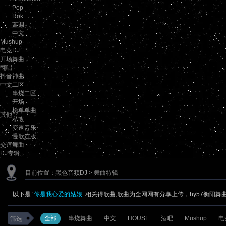
Pop
Rok
蓝调
中文
Mushup
电竞DJ
开场舞曲
翻唱
抖音神曲
中文二区
串烧二区
开场
榜单单曲
其他
私改
变速音乐
慢歌连版
交谊舞曲
DJ专辑
目前位置：
黑色音频DJ
> 舞曲特辑
以下是 ‘
你是我心爱的姑娘
’.相关得歌曲,歌曲为全网网有分享上传，hy57衡阳
全部
串烧舞曲
中文
HOUSE
酒吧
Mushup
电
筛选