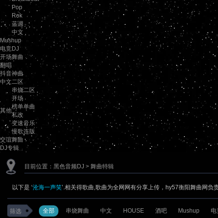
Pop
Rok
蓝调
中文
Mushup
电竞DJ
开场舞曲
翻唱
抖音神曲
中文二区
串烧二区
开场
榜单单曲
其他
私改
变速音乐
慢歌连版
交谊舞曲
DJ专辑
目前位置：
黑色音频DJ
> 舞曲特辑
以下是 ‘
沧海一声笑
’.相关得歌曲,歌曲为全网网有分享上传，hy57衡阳舞曲网负
全部
串烧舞曲
中文
HOUSE
酒吧
Mushup
电
筛选