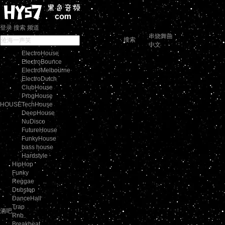
登录
搜索
频道
串烧舞曲
搜索
中文
ElectroHouse
ElectroBounce
ElectroMelbourne
ElectroDutch
ClubHouse
ProgHouse
HOUSE
TechHouse
DeepHouse
NuDisco
FutureHouse
FunkyHouse
bass house
Hardstyle
HipHop
Funky
Reggae
Dubstep
DanceHall
Trap
酒吧
Rnb
Breakbeat