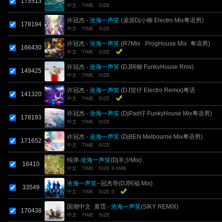
175513
中文
TIME
SIZE
许冠杰 -
沧海一声笑
(凌源Dj小柳 Electro Mix粤语男)
178194
中文
TIME
SIZE
许冠杰 -
沧海一声笑
(R7Mix_ ProgHouse Mix_粤语男)
166430
中文
TIME
SIZE
许冠杰 -
沧海一声笑
(DJ阿柳 FunkyHouse Rmx)
149425
中文
TIME
SIZE
许冠杰 -
沧海一声笑
(DJ贺仔 Electro Remix)粤语
141320
中文
TIME
SIZE
许冠杰 -
沧海一声笑
(DjPad仔 FunkyHouse Mix粤语男)
178193
中文
TIME
SIZE
许冠杰 -
沧海一声笑
(DjBEN Melbourne Mix粤语男)
171652
中文
TIME
SIZE
纯弹-
沧海一声笑
(Dj丰少Mix)
16410
中文
TIME
SIZE 8.6MB
沧海一声笑
--冠杰哥(DJ阿福 Mix)
33549
中文
TIME
SIZE 0
国潮中文_黄霑 -
沧海一声笑
(SIKY REMIX)
170438
中文
TIME
SIZE