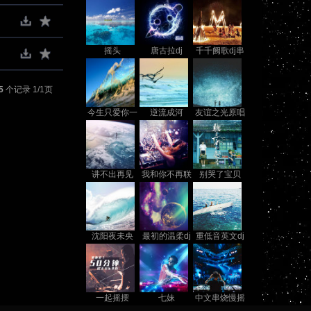
摇头
唐古拉dj
千千阙歌dj串
烧粤语
5
个记录 1/1页
今生只爱你一
逆流成河
友谊之光原唱
个
讲不出再见
我和你不再联
别哭了宝贝
系
沈阳夜未央
最初的温柔dj
重低音英文dj
串烧
一起摇摆
七妹
中文串烧慢摇
歌曲