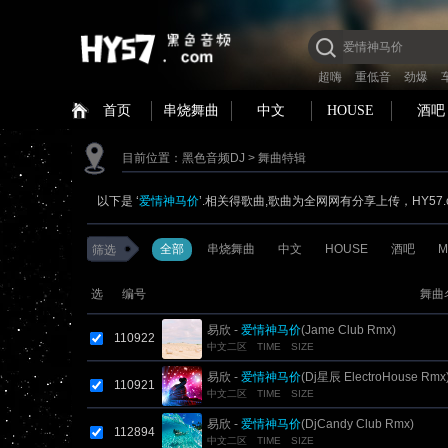
超嗨
重低音
劲爆
首页
串烧舞曲
中文
HOUSE
酒吧
目前位置：
黑色音频DJ
> 舞曲特辑
以下是 ‘
爱情神马价
’.相关得歌曲,歌曲为全网网有分享上传，HY57
全部
串烧舞曲
中文
HOUSE
酒吧
M
筛选
选
编号
舞曲
易欣 -
爱情神马价
(Jame Club Rmx)
110922
中文二区
TIME
SIZE
易欣 -
爱情神马价
(Dj星辰 ElectroHouse Rmx
110921
中文二区
TIME
SIZE
易欣 -
爱情神马价
(DjCandy Club Rmx)
112894
中文二区
TIME
SIZE