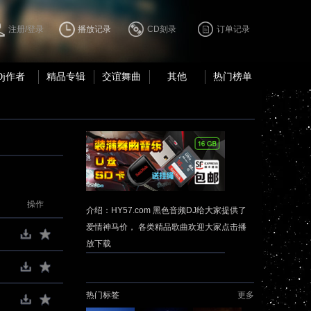
注册/登录
播放记录
CD刻录
订单记录
Dj作者
精品专辑
交谊舞曲
其他
热门榜单
操作
介绍：HY57.com 黑色音频DJ给大家提供了
爱情神马价， 各类精品歌曲欢迎大家点击播
放下载
热门标签
更多