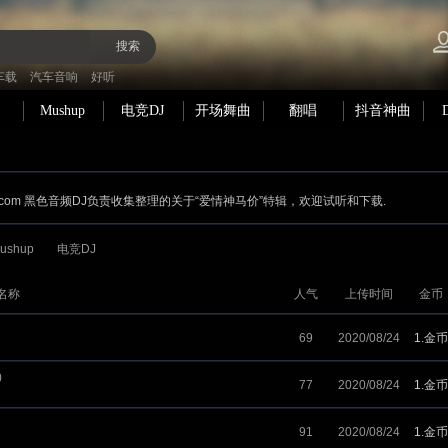
搜索
车载
汽车音响
好听
Mushup
电竞DJ
开场舞曲
翻唱
抖音神曲
.com 黑色音频DJ负责收集整理的关于“爱情神马价”特辑，欢迎试听和下载.
ushup
电竞DJ
名称
人气
上传时间
金币
69
2020/08/24
1.金币
)
77
2020/08/24
1.金币
91
2020/08/24
1.金币