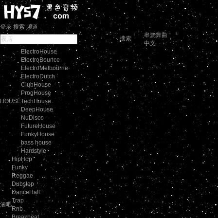
登录
搜索
频道
串烧舞曲
搜索
中文
ElectroHouse
ElectroBounce
ElectroMelbourne
ElectroDutch
ClubHouse
ProgHouse
HOUSE
TechHouse
DeepHouse
NuDisco
FutureHouse
FunkyHouse
bass house
Hardstyle
HipHop
Funky
Reggae
Dubstep
DanceHall
Trap
酒吧
Rnb
Breakbeat