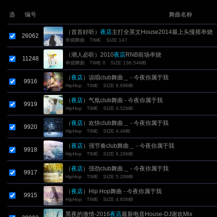
选
编号
舞曲名称
（首首好听）
夜店
主打全英文House2014最上头慢摇串烧
26062
串烧舞曲
TIME
SIZE 147
（潮人必听）2010
夜店
RNB前场串烧
11248
串烧舞曲
TIME 0
SIZE 136.54MB
（
夜店
）说唱club舞曲＿ - 今夜你属于我
9916
HipHop
TIME
SIZE 6.69MB
（
夜店
）气氛club舞曲 - 今夜你属于我
9919
HipHop
TIME
SIZE 4.52MB
（
夜店
）欢快club舞曲＿ - 今夜你属于我
9920
HipHop
TIME
SIZE 4.4MB
（
夜店
）强节奏club舞曲＿ - 今夜你属于我
9918
HipHop
TIME
SIZE 6.26MB
（
夜店
）强劲club舞曲＿ - 今夜你属于我
9917
HipHop
TIME
SIZE 5.29MB
（
夜店
）Hip Hop舞曲 - 今夜你属于我
9915
HipHop
TIME
SIZE 4.65MB
黑夜的激情-2016
夜店
最新电音House-DJ谢欢Mix