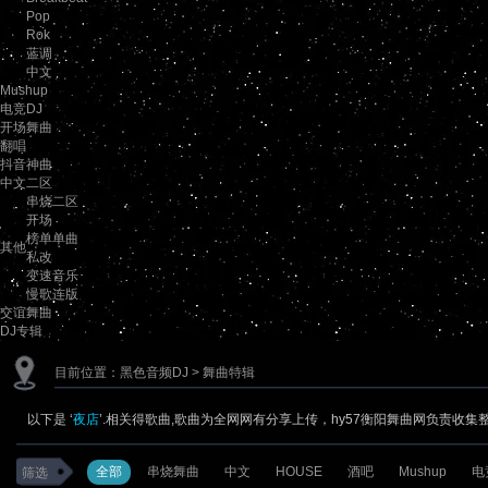
Pop
Rok
蓝调
中文
Mushup
电竞DJ
开场舞曲
翻唱
抖音神曲
中文二区
串烧二区
开场
榜单单曲
其他
私改
变速音乐
慢歌连版
交谊舞曲
DJ专辑
目前位置：
黑色音频DJ
> 舞曲特辑
以下是 ‘
夜店
’.相关得歌曲,歌曲为全网网有分享上传，hy57衡阳舞曲网负责收集
全部
串烧舞曲
中文
HOUSE
酒吧
Mushup
电
筛选