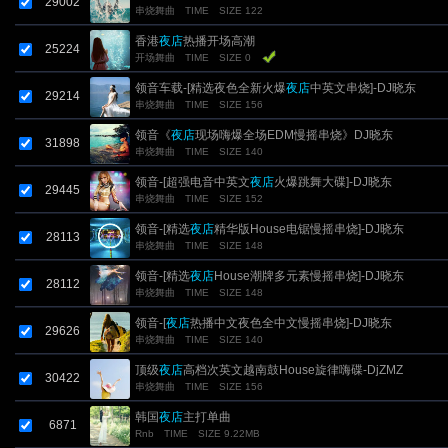
29002
串烧舞曲
TIME
SIZE 122
香港
夜店
热播开场高潮
25224
开场舞曲
TIME
SIZE 0
领音车载-[精选夜色全新火爆
夜店
中英文串烧]-DJ晓东
29214
串烧舞曲
TIME
SIZE 156
领音《
夜店
现场嗨爆全场EDM慢摇串烧》DJ晓东
31898
串烧舞曲
TIME
SIZE 140
领音-[超强电音中英文
夜店
火爆跳舞大碟]-DJ晓东
29445
串烧舞曲
TIME
SIZE 152
领音-[精选
夜店
精华版House电锯慢摇串烧]-DJ晓东
28113
串烧舞曲
TIME
SIZE 148
领音-[精选
夜店
House潮牌多元素慢摇串烧]-DJ晓东
28112
串烧舞曲
TIME
SIZE 148
领音-[
夜店
热播中文夜色全中文慢摇串烧]-DJ晓东
29626
串烧舞曲
TIME
SIZE 140
顶级
夜店
高档次英文越南鼓House旋律嗨碟-DjZMZ
30422
串烧舞曲
TIME
SIZE 156
韩国
夜店
主打单曲
6871
Rnb
TIME
SIZE 9.22MB