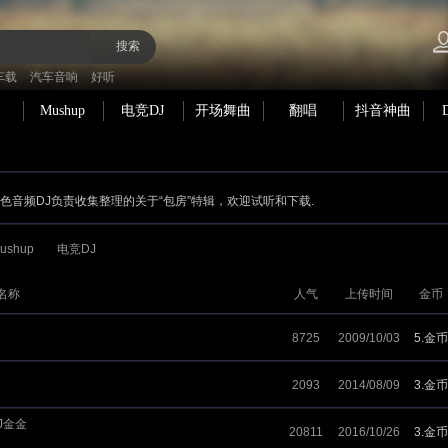
搜索
车载
汽车音响
好听
Mushup
电竞DJ
开场舞曲
翻唱
抖音神曲
 黑色音频DJ负责收集整理的关于“包房”特辑，欢迎试听和下载.
ushup
电竞DJ
名称
人气
上传时间
金币
8725
2009/10/03
5.金币
2093
2014/08/09
3.金币
J金金
20811
2016/10/26
3.金币