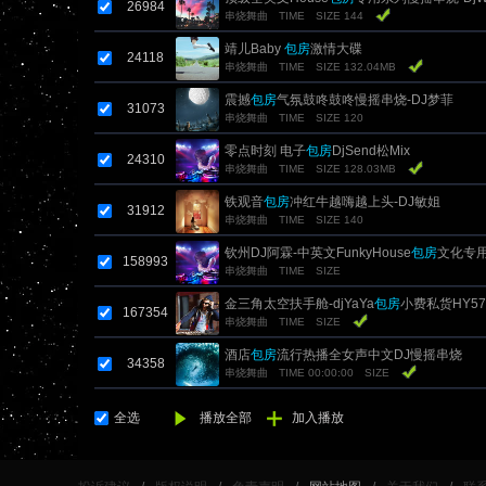
26984
串烧舞曲
TIME
SIZE 144
靖儿Baby
包房
激情大碟
24118
串烧舞曲
TIME
SIZE 132.04MB
震撼
包房
气氛鼓咚鼓咚慢摇串烧-DJ梦菲
31073
串烧舞曲
TIME
SIZE 120
零点时刻 电子
包房
DjSend松Mix
24310
串烧舞曲
TIME
SIZE 128.03MB
铁观音
包房
冲红牛越嗨越上头-DJ敏姐
31912
串烧舞曲
TIME
SIZE 140
钦州DJ阿霖-中英文FunkyHouse
包房
文化专
158993
串烧舞曲
TIME
SIZE
金三角太空扶手舱-djYaYa
包房
小费私货HY5
167354
串烧舞曲
TIME
SIZE
酒店
包房
流行热播全女声中文DJ慢摇串烧
34358
串烧舞曲
TIME 00:00:00
SIZE
全选
播放全部
加入播放