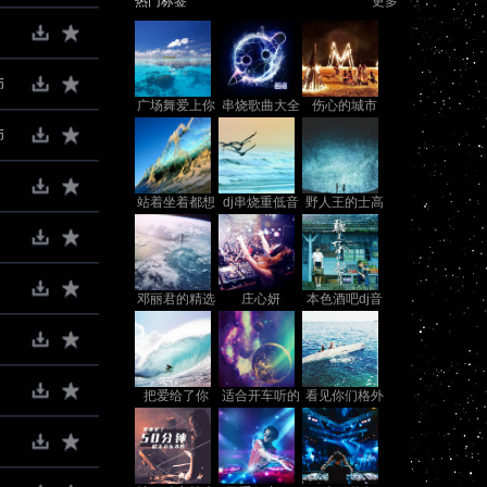
热门标签
更多
币
广场舞爱上你
串烧歌曲大全
伤心的城市
我傻乎乎
币
站着坐着都想
dj串烧重低音
野人王的士高
你
邓丽君的精选
庄心妍
本色酒吧dj音
80首
乐
把爱给了你
适合开车听的
看见你们格外
劲爆dj
亲马玉涛