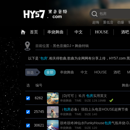
超嗨
重低音
劲爆
首页
串烧舞曲
中文
HOUSE
酒吧
目前位置：
黑色音频DJ
> 舞曲特辑
以下是 ‘
包房
’.相关得歌曲,歌曲为全网网有分享上传，HY57.com
全部
串烧舞曲
中文
HOUSE
酒吧
M
筛选
选
编号
舞曲
［Dj可可 ］⒑月
包房
实用英文
6262
串烧舞曲
TIME
SIZE 129.19MB
（
包房
必备）强劲上头电音HOUSE超爽节奏
25745
串烧舞曲
TIME
SIZE 140
鼓咚鼓咚神仙水FunkyHouse
包房
气氛串烧-D
30621
串烧舞曲
TIME
SIZE 120