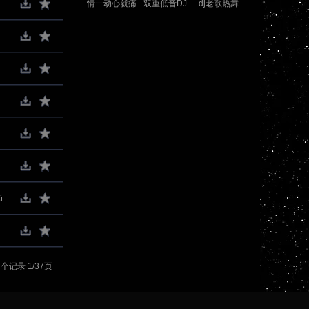
情一动心就痛
双重低音DJ
dj老歌热舞
dj串烧
币
个记录 1/37页