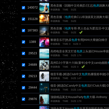
黑色音频《回顾中文经典[DJ王志]
包房
跳舞大碟
140072
串烧舞曲
TIME
SIZE
黑色音频《
包房
经典CLUB顶级英文跳舞大碟》D
151128
串烧舞曲
TIME
SIZE
黑色音频《
包房
专用-男人也会为爱流泪-中文
187383
串烧舞曲
TIME
SIZE
刚 Mix
黎塘音乐厅[热卖
包房
专用]HiHi大窜烧Dj锋仔
1389
串烧舞曲
TIME 0
SIZE 0
高档电音全英文打造
包房
上头迷幻House串烧
29523
串烧舞曲
TIME
SIZE 174
高州DJ小宇第十六辑(童年)全中文candy靓歌
24689
串烧舞曲
TIME
SIZE 0
领音车载-[精选Club中文
包房
热播慢摇串烧]-D
29213
串烧舞曲
TIME
SIZE 147
领音-[精选DjCandy中文
包房
流行Club大碟]-
29444
串烧舞曲
TIME
SIZE 146
顶级精品英文HouseParty
包房
大碟-Anthony
29876
串烧舞曲
TIME
SIZE 178
顶级全英文House
包房
专用系列慢摇串烧-DjW