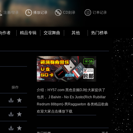
注册/登录
播放记录
CD刻录
订单记录
Dj作者
精品专辑
交谊舞曲
其他
热门榜单
操作
介绍：HY57.com 黑色音频DJ给大家提供了
包房， J Balvin - No Es Justo(Rich Rubillar
Redrum 88bpm)-男Raggaeton 各类精品歌曲
欢迎大家点击播放下载