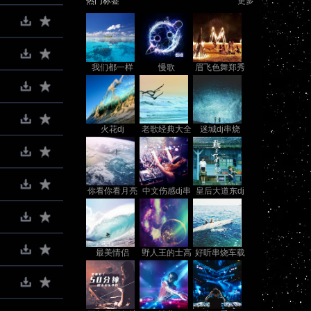
热门标签
更多
我们都一样
慢歌
眉飞色舞郑秀
文
火花dj
老歌经典大全
迷城dj串烧
你看你看月亮
中文伤感dj串
皇后大道东dj
的脸
烧
串烧
最美情侣
野人王的士高
好听串烧车载
全集
劲爆dj