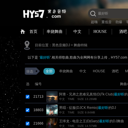
超嗨
重低音
劲爆
首页
串烧舞曲
中文
HOUSE
酒吧
目前位置：
黑色音频DJ
> 舞曲特辑
以下是 ‘
最好听
’.相关得歌曲,歌曲为全网网有分享上传，HY57.c
全部
串烧舞曲
中文
HOUSE
酒吧
M
筛选
选
编号
舞曲
阿青 - 兄弟之患难见真情(DjTk Club)
最好听
的
21713
中文
TIME
SIZE 13.26MB
男唱 - 征服(DJCK Remix)
最好听
的DJ
18803
中文
TIME
SIZE 9.84MB
王绎龙 - 电音之王(DjGary)
最好听
的DJ舞曲
21666
中文
TIME
SIZE 14.57MB