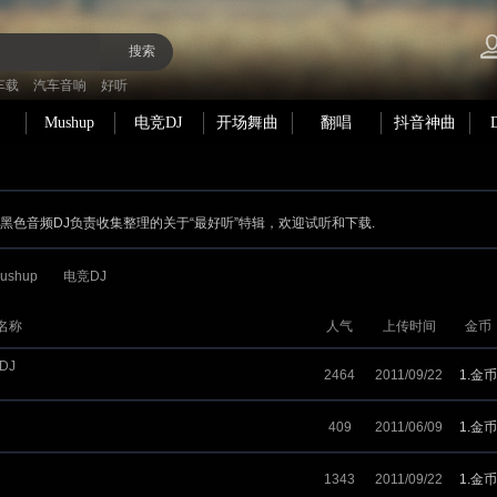
搜索
车载
汽车音响
好听
Mushup
电竞DJ
开场舞曲
翻唱
抖音神曲
om 黑色音频DJ负责收集整理的关于“最好听”特辑，欢迎试听和下载.
ushup
电竞DJ
名称
人气
上传时间
金币
DJ
2464
2011/09/22
1.金币
409
2011/06/09
1.金币
1343
2011/09/22
1.金币