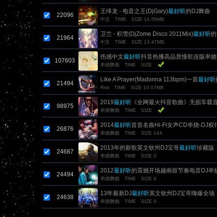
王绎龙 - 电音之王(DjGary)
最好听
的DJ舞曲
22096
中文
TIME
SIZE 14.59MB
卫兰 - 积雪(DjZome Disco 2011Mix)
最好听
的
21964
中文
TIME
SIZE 13.47MB
伤感中文
最好听
抖音热播高品质慢歌连版串烧
107603
串烧舞曲
TIME
SIZE
Like A Prayer(Madonna 113bpm)一首
最好听
21494
Rnb
TIME
SIZE 10.07MB
2019
最好听
《全网最火抖音歌曲》无损车载
98975
串烧舞曲
TIME
SIZE
2014
最好听
首首名曲Hi-Fi女声CD串烧-DJ权
26876
串烧舞曲
TIME
SIZE 144
2013年的新歌英文钦州DJ宝哥
最好听
珍藏版
24687
串烧舞曲
TIME
SIZE 0
2012
最好听
的震撼开场越南鼓节奏电音DJ串
24494
串烧舞曲
TIME
SIZE 0
13年最新DJ
最好听
英文钦州DJ宝哥嗨爆全场
24638
串烧舞曲
TIME
SIZE 0