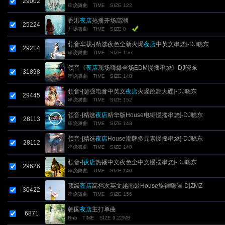
29002
串烧舞曲
TIME
SIZE 122
香港
夜店
热播开场高潮
25224
开场舞曲
TIME
SIZE 0
领音车载-[精选夜色全新火爆
夜店
中英文串烧]-DJ晓东
29214
串烧舞曲
TIME
SIZE 156
领音《
夜店
现场嗨爆全场EDM慢摇串烧》DJ晓东
31898
串烧舞曲
TIME
SIZE 140
领音-[超强电音中英文
夜店
火爆跳舞大碟]-DJ晓东
29445
串烧舞曲
TIME
SIZE 152
领音-[精选
夜店
精华版House电锯慢摇串烧]-DJ晓东
28113
串烧舞曲
TIME
SIZE 148
领音-[精选
夜店
House潮牌多元素慢摇串烧]-DJ晓东
28112
串烧舞曲
TIME
SIZE 148
领音-[
夜店
热播中文夜色全中文慢摇串烧]-DJ晓东
29626
串烧舞曲
TIME
SIZE 140
顶级
夜店
高档次英文越南鼓House旋律嗨碟-DjZMZ
30422
串烧舞曲
TIME
SIZE 156
韩国
夜店
主打单曲
6871
Rnb
TIME
SIZE 9.22MB