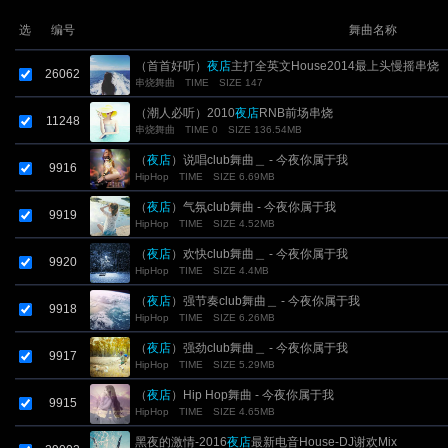
选
编号
舞曲名称
（首首好听）
夜店
主打全英文House2014最上头慢摇串烧
26062
串烧舞曲
TIME
SIZE 147
（潮人必听）2010
夜店
RNB前场串烧
11248
串烧舞曲
TIME 0
SIZE 136.54MB
（
夜店
）说唱club舞曲＿ - 今夜你属于我
9916
HipHop
TIME
SIZE 6.69MB
（
夜店
）气氛club舞曲 - 今夜你属于我
9919
HipHop
TIME
SIZE 4.52MB
（
夜店
）欢快club舞曲＿ - 今夜你属于我
9920
HipHop
TIME
SIZE 4.4MB
（
夜店
）强节奏club舞曲＿ - 今夜你属于我
9918
HipHop
TIME
SIZE 6.26MB
（
夜店
）强劲club舞曲＿ - 今夜你属于我
9917
HipHop
TIME
SIZE 5.29MB
（
夜店
）Hip Hop舞曲 - 今夜你属于我
9915
HipHop
TIME
SIZE 4.65MB
黑夜的激情-2016
夜店
最新电音House-DJ谢欢Mix