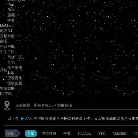
Pop
Rok
蓝调
中文
Mushup
电竞DJ
开场舞曲
翻唱
抖音神曲
中文二区
串烧二区
开场
榜单单曲
其他
私改
变速音乐
慢歌连版
交谊舞曲
DJ专辑
目前位置：
黑色音频DJ
> 舞曲特辑
以下是 ‘
夜店
’.相关得歌曲,歌曲为全网网有分享上传，hy57衡阳舞曲网负责收集
全部
串烧舞曲
中文
HOUSE
酒吧
Mushup
电
筛选