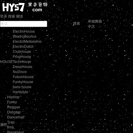
登录
搜索
频道
串烧舞曲
搜索
中文
ElectroHouse
ElectroBounce
ElectroMelbourne
ElectroDutch
ClubHouse
ProgHouse
HOUSE
TechHouse
DeepHouse
NuDisco
FutureHouse
FunkyHouse
bass house
Hardstyle
HipHop
Funky
Reggae
Dubstep
DanceHall
Trap
酒吧
Rnb
Breakbeat