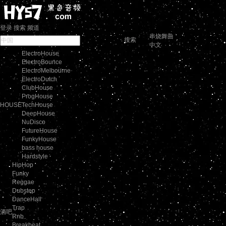
登录
搜索
频道
串烧舞曲
搜索
中文
ElectroHouse
ElectroBounce
ElectroMelbourne
ElectroDutch
ClubHouse
ProgHouse
HOUSE
TechHouse
DeepHouse
NuDisco
FutureHouse
FunkyHouse
bass house
Hardstyle
HipHop
Funky
Reggae
Dubstep
DanceHall
Trap
酒吧
Rnb
Breakbeat