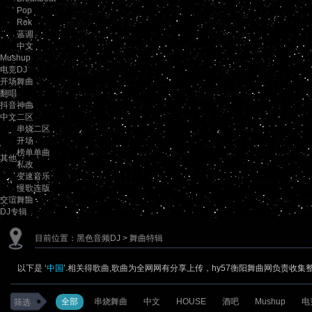
Pop
Rok
蓝调
中文
Mushup
电竞DJ
开场舞曲
翻唱
抖音神曲
中文二区
串烧二区
开场
榜单单曲
其他
私改
变速音乐
慢歌连版
交谊舞曲
DJ专辑
目前位置：
黑色音频DJ
> 舞曲特辑
以下是 ‘
中国
’.相关得歌曲,歌曲为全网网有分享上传，hy57衡阳舞曲网负责收集
全部
串烧舞曲
中文
HOUSE
酒吧
Mushup
电
筛选