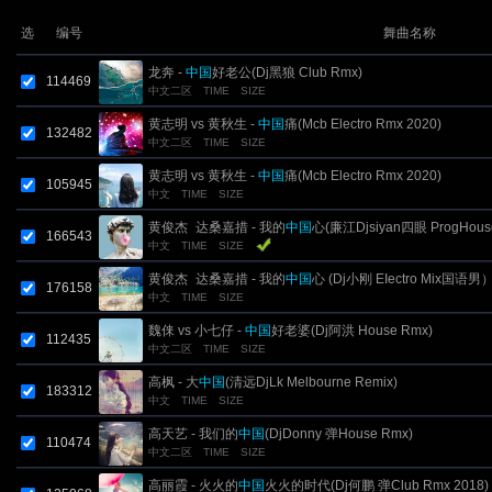
选
编号
舞曲名称
龙奔 -
中国
好老公(Dj黑狼 Club Rmx)
114469
中文二区
TIME
SIZE
黄志明 vs 黄秋生 -
中国
痛(Mcb Electro Rmx 2020)
132482
中文二区
TIME
SIZE
黄志明 vs 黄秋生 -
中国
痛(Mcb Electro Rmx 2020)
105945
中文
TIME
SIZE
黄俊杰_达桑嘉措 - 我的
中国
心(廉江Djsiyan四眼 ProgHous
166543
中文
TIME
SIZE
Mix 国语合唱)
黄俊杰_达桑嘉措 - 我的
中国
心 (Dj小刚 EIectro Mix国语男
176158
中文
TIME
SIZE
魏俫 vs 小七仔 -
中国
好老婆(Dj阿洪 House Rmx)
112435
中文二区
TIME
SIZE
高枫 - 大
中国
(清远DjLk Melbourne Remix)
183312
中文
TIME
SIZE
高天艺 - 我们的
中国
(DjDonny 弹House Rmx)
110474
中文二区
TIME
SIZE
高丽霞 - 火火的
中国
火火的时代(Dj何鹏 弹Club Rmx 2018)