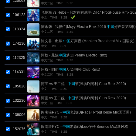
125068
中文二区
TIME
SIZE
飞轮海 vs Hebe - 只对你有感觉(DjR7 ProgHouse Rmx 20
106123
中文
TIME
SIZE
国
新说唱)
陈永馨 - 我很忙(Mcyy Electro Rmx 2016
中国
好声音第3季)
118374
中文二区
TIME
SIZE
陈文非 - 出嫁
中国
好声音 (Monken Breakbeat Mix 国语女)
174230
中文
TIME
SIZE
阿权 - 最炫
中国
梦(DjPenny Electro Rmx)
112325
中文二区
TIME
SIZE
阿权 - 咱们
中国
人(Dj明柽 Club Rmx)
114331
中文二区
TIME
SIZE
阿宝 vs 王二妮 -
中国
节(潍坊Dj阿利 Club Rmx 2020)
105820
中文
TIME
SIZE
阿宝 vs 王二妮 -
中国
节(潍坊Dj阿利 Club Rmx 2020)
132230
中文二区
TIME
SIZE
闽南狼PYC -
中国
老总(DjPad仔 ProgHouse Mix国语男)
139006
中文
TIME
SIZE
闽南狼PYC -
中国
老总(DjLeo仔仔 Bounce Mix)新风格
152076
中文
TIME
SIZE