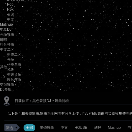
Pop
Rok
蓝调
中文
Mushup
电竞DJ
开场舞曲
翻唱
抖音神曲
中文二区
串烧二区
开场
榜单单曲
其他
私改
变速音乐
慢歌连版
交谊舞曲
DJ专辑
目前位置：
黑色音频DJ
> 舞曲特辑
以下是 ‘
’.相关得歌曲,歌曲为全网网有分享上传，hy57衡阳舞曲网负责收集整理的
全部
串烧舞曲
中文
HOUSE
酒吧
Mushup
电
筛选