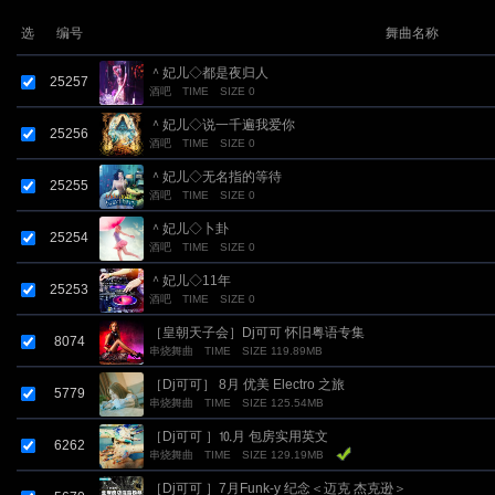
选
编号
舞曲名称
＾妃儿◇都是夜归人
25257
酒吧
TIME
SIZE 0
＾妃儿◇说一千遍我爱你
25256
酒吧
TIME
SIZE 0
＾妃儿◇无名指的等待
25255
酒吧
TIME
SIZE 0
＾妃儿◇卜卦
25254
酒吧
TIME
SIZE 0
＾妃儿◇11年
25253
酒吧
TIME
SIZE 0
［皇朝天子会］Dj可可 怀旧粤语专集
8074
串烧舞曲
TIME
SIZE 119.89MB
［Dj可可］ 8月 优美 Electro 之旅
5779
串烧舞曲
TIME
SIZE 125.54MB
［Dj可可 ］⒑月 包房实用英文
6262
串烧舞曲
TIME
SIZE 129.19MB
［Dj可可 ］7月Funk-y 纪念＜迈克 杰克逊＞