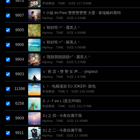
5670
串烧舞曲
TIME
SIZE 127.03MB
Ｙ小姐 Im Free 赞赞赞赞赞 大爱 - 泰瑞戴科斯特
9907
HipHop
TIME
SIZE 4.33MB
ｖ‘粉好吃 ≈° - 麗羙人丶
9905
HipHop
TIME
SIZE 4.66MB
ｖ‘粉好吃 ≈° - 丽美人丶
9906
HipHop
TIME
SIZE 4.66MB
ｖ‘我脱我脱脱脱≈° - 麗羙人丶
9904
HipHop
TIME
SIZE 5.27MB
ｖ‘ 夜 扂ヽ赞 赞 女 声﹏ - jingsezi
9903
HipHop
TIME
SIZE 2.87MB
Ｌ！- 包厢漫游 DJ JOKER- 面包.
11398
串烧舞曲
TIME 0
SIZE 138.04MB
ＤＪ-ＦeeＬ(英文RNB)
6258
串烧舞曲
TIME
SIZE 122.27MB
Ｄj 之 四 - 今夜你属于我
9909
HipHop
TIME
SIZE 13.49MB
Ｄj 之 二 - 今夜你属于我
9911
HipHop
TIME
SIZE 17.58MB