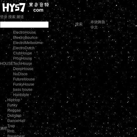
登录
搜索
频道
串烧舞曲
搜索
中文
ElectroHouse
ElectroBounce
ElectroMelbourne
ElectroDutch
ClubHouse
ProgHouse
HOUSE
TechHouse
DeepHouse
NuDisco
FutureHouse
FunkyHouse
bass house
Hardstyle
HipHop
Funky
Reggae
Dubstep
DanceHall
Trap
酒吧
Rnb
Breakbeat