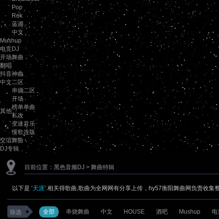
Pop
Rok
蓝调
中文
Mushup
电竞DJ
开场舞曲
翻唱
抖音神曲
中文二区
串烧二区
开场
榜单单曲
其他
私改
变速音乐
慢歌连版
交谊舞曲
DJ专辑
目前位置：
黑色音频DJ
> 舞曲特辑
以下是 ‘
天涯
’.相关得歌曲,歌曲为全网网有分享上传，hy57衡阳舞曲网负责收集
全部
串烧舞曲
中文
HOUSE
酒吧
Mushup
电
筛选