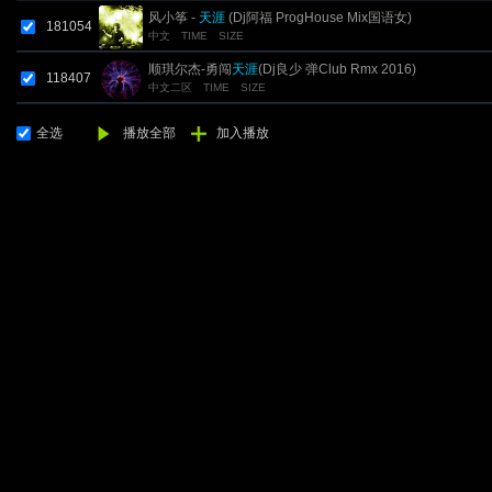
风小筝 -
天涯
(Dj阿福 ProgHouse Mix国语女)
181054
中文
TIME
SIZE
顺琪尔杰-勇闯
天涯
(Dj良少 弹Club Rmx 2016)
118407
中文二区
TIME
SIZE
全选
播放全部
加入播放