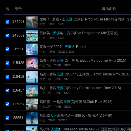
选
编号
舞曲名称
龙梅子_老猫 - 走
天涯
(Dj京仔 ProgHouse Mix 抖音同款_
174493
中文
TIME
SIZE
黄静美 -
天涯
各一方(DjEva ProgHouse Mix国语女)
143689
中文
TIME
SIZE
黄金一笑2007 -
天涯
人 Remix
16531
中文
TIME
SIZE 8.2MB
高夫 - 勇闯
天涯
(Dj小鱼儿 ElectroMelbourne Rmx 2015)
115428
中文二区
TIME
SIZE
高夫 - 勇闯
天涯
(DjSunny.王绎龙 ElectroHouse Rmx 2016)
118418
中文二区
TIME
SIZE
高夫 - 勇闯
天涯
(DjSunny ElectroBounce Rmx 2015)
116417
中文二区
TIME
SIZE
高丽霞 - 一起闯
天涯
(Dj何鹏 弹Club Rmx 2018)
125067
中文二区
TIME
SIZE
马旭成
天涯
海角也会一路顺风 - 梁海洋(DJ何鹏)
28851
中文
TIME
SIZE 0
风小筝
天涯
(DjDell ProgHouse Mix V2 国语女)梧州Dj小