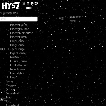
登录
搜索
频道
串烧舞曲
搜索
中文
ElectroHouse
ElectroBounce
ElectroMelbourne
ElectroDutch
ClubHouse
ProgHouse
HOUSE
TechHouse
DeepHouse
NuDisco
FutureHouse
FunkyHouse
bass house
Hardstyle
HipHop
Funky
Reggae
Dubstep
DanceHall
Trap
酒吧
Rnb
Breakbeat