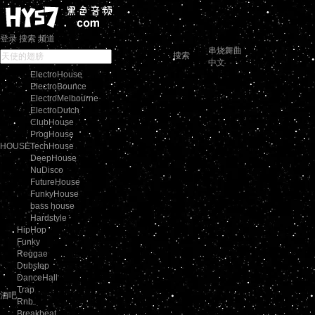
登录
搜索
频道
串烧舞曲
搜索
中文
ElectroHouse
ElectroBounce
ElectroMelbourne
ElectroDutch
ClubHouse
ProgHouse
HOUSE
TechHouse
DeepHouse
NuDisco
FutureHouse
FunkyHouse
bass house
Hardstyle
HipHop
Funky
Reggae
Dubstep
DanceHall
Trap
酒吧
Rnb
Breakbeat