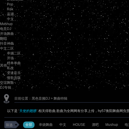
Pop
Rok
蓝调
中文
Mushup
电竞DJ
开场舞曲
翻唱
抖音神曲
中文二区
串烧二区
开场
榜单单曲
其他
私改
变速音乐
慢歌连版
交谊舞曲
DJ专辑
目前位置：
黑色音频DJ
> 舞曲特辑
以下是 ‘
天使的翅膀
’.相关得歌曲,歌曲为全网网有分享上传，hy57衡阳舞曲网负
全部
串烧舞曲
中文
HOUSE
酒吧
Mushup
电
筛选