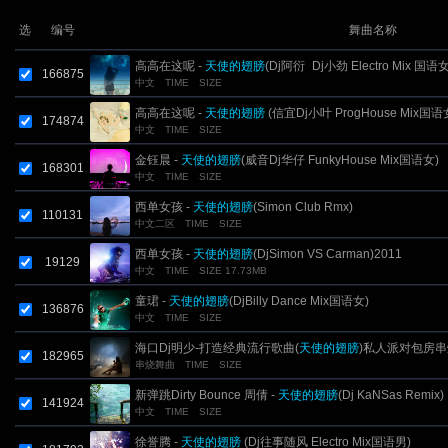
选
编号
舞曲名称
高高在这呢 -
天使的翅膀
(Dj阿衍_Dj小劲 Electro Mix 国语女
166875
中文
TIME
SIZE
高高在这呢 -
天使的翅膀
(信宜Dj小叶 ProgHouse Mix国语
174874
中文
TIME
SIZE
金钰晨 -
天使的翅膀
(威音Dj华仔 FunkyHouse Mix国语女)
168301
中文
TIME
SIZE
西单女孩 -
天使的翅膀
(Simon Club Rmx)
110131
中文二区
TIME
SIZE
西单女孩 -
天使的翅膀
(DjSimon VS Carman)2011
19129
中文
TIME
SIZE 17.73MB
童珺 -
天使的翅膀
(DjBilly Dance Mix国语女)
136876
中文
TIME
SIZE
海口Dj明少-打造经典流行歌曲(
天使的翅膀
)私人派对包房串
182965
串烧舞曲
TIME
SIZE
新弹跳Dirty Bounce 周倩 -
天使的翅膀
(Dj KaNSas Remix)
141924
中文
TIME
SIZE
徐誉腾 -
天使的翅膀
(Dj往事随风 Electro Mix国语男)