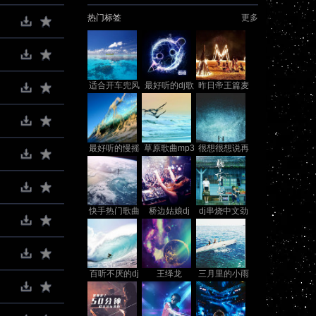
热门标签
更多
适合开车兜风
最好听的dj歌
昨日帝王篇麦
听的歌曲
曲中文
词
最好听的慢摇
草原歌曲mp3
很想很想说再
dj舞曲
下载
见
快手热门歌曲
桥边姑娘dj
dj串烧中文劲
爆
百听不厌的dj
王绎龙
三月里的小雨
串烧
dj