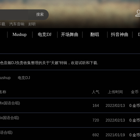
搜索
车载
汽车音响
好听
Mushup
电竞DJ
开场舞曲
翻唱
抖音神曲
 黑色音频DJ负责收集整理的关于“天籁”特辑，欢迎试听和下载.
ushup
电竞DJ
名称
人气
上传时间
金币
 Mix国语合唱)
164
2022/02/13
0.金币
mix国语合唱)
720
2022/02/13
0.金币
x国语合唱)
692
2021/01/19
0.金币