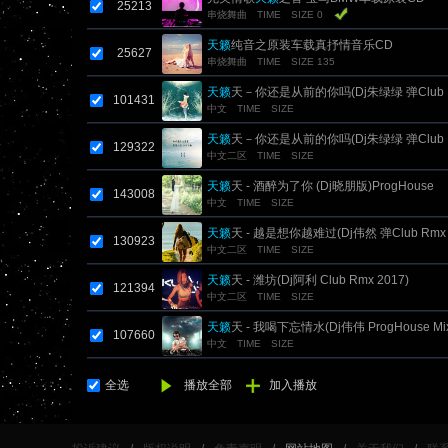
25213
串烧舞曲
TIME
SIZE 0
天籁
纯音之原装车载真抒情音乐CD
25627
串烧舞曲
TIME
SIZE 135
天籁
天－你还是从前的你吗(Dj朱绿绿 弹Club Rm
101431
中文
TIME
SIZE
天籁
天－你还是从前的你吗(Dj朱绿绿 弹Club Rm
129322
中文二区
TIME
SIZE
天籁
天 - 酒醉为了你 (Dj晓朋版)ProgHouse
143008
中文
TIME
SIZE
天籁
天 - 越是想你越难过(Dj伟然 弹Club Rmx 
130923
中文二区
TIME
SIZE
天籁
天 - 潍坊(Dj阿利 Club Rmx 2017)
121394
中文二区
TIME
SIZE
天籁
天 - 我喝下忘情水(Dj伟伟 ProgHouse M
107660
中文
TIME
SIZE
全选
播放全部
加入播放