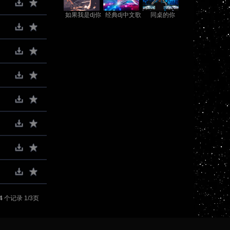
如果我是dj你
经典dj中文歌
同桌的你
会爱我吗
曲
4
个记录 1/3页