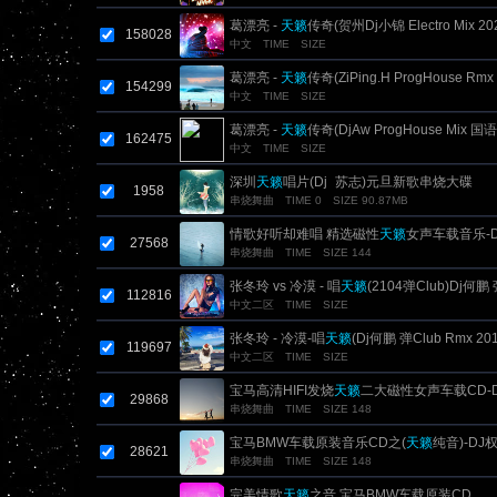
葛漂亮 -
天籁
传奇(贺州Dj小锦 Electro Mix 20
158028
中文
TIME
SIZE
葛漂亮 -
天籁
传奇(ZiPing.H ProgHouse Rm
154299
中文
TIME
SIZE
葛漂亮 -
天籁
传奇(DjAw ProgHouse Mix 国
162475
中文
TIME
SIZE
深圳
天籁
唱片(Dj_苏志)元旦新歌串烧大碟
1958
串烧舞曲
TIME 0
SIZE 90.87MB
情歌好听却难唱 精选磁性
天籁
女声车载音乐-
27568
串烧舞曲
TIME
SIZE 144
张冬玲 vs 冷漠 - 唱
天籁
(2104弹Club)Dj何鹏 
112816
中文二区
TIME
SIZE
张冬玲 - 冷漠-唱
天籁
(Dj何鹏 弹Club Rmx 201
119697
中文二区
TIME
SIZE
宝马高清HIFI发烧
天籁
二大磁性女声车载CD-
29868
串烧舞曲
TIME
SIZE 148
宝马BMW车载原装音乐CD之(
天籁
纯音)-DJ
28621
串烧舞曲
TIME
SIZE 148
完美情歌
天籁
之音 宝马BMW车载原装CD