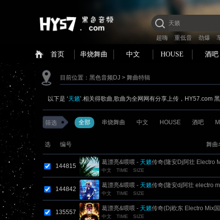
超嗨
重低音
劲爆
首页
串烧舞曲
中文
HOUSE
酒吧
目前位置：
黑色音频DJ
> 舞曲特辑
以下是 ‘
天籁
’.相关得歌曲,歌曲为全网网有分享上传，HY57.com
全部
串烧舞曲
中文
HOUSE
酒吧
M
筛选
选
编号
舞曲
葛漂亮&喂喂 -
天籁
传奇(隆安Dj阿壮 Electro
144815
中文
TIME
SIZE
葛漂亮&喂喂 -
天籁
传奇(隆安dj阿壮 electro 
144842
中文
TIME
SIZE
葛漂亮&喂喂 -
天籁
传奇(Dj欧东 Electro Mi
135557
中文
TIME
SIZE