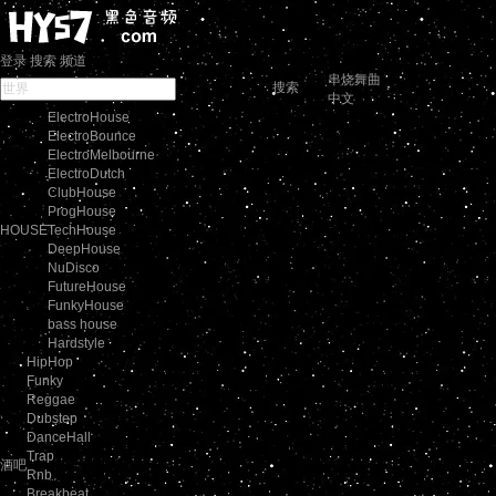
登录
搜索
频道
串烧舞曲
搜索
中文
ElectroHouse
ElectroBounce
ElectroMelbourne
ElectroDutch
ClubHouse
ProgHouse
HOUSE
TechHouse
DeepHouse
NuDisco
FutureHouse
FunkyHouse
bass house
Hardstyle
HipHop
Funky
Reggae
Dubstep
DanceHall
Trap
酒吧
Rnb
Breakbeat