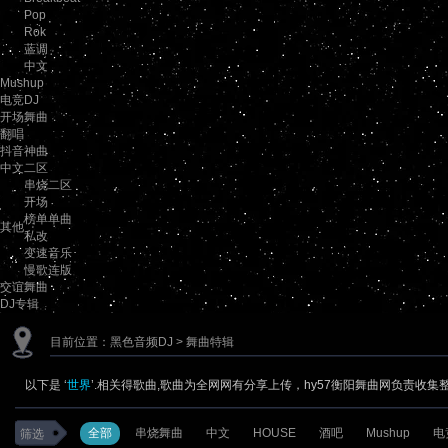
Pop
Rok
蓝调
中文
Mushup
电竞DJ
开场舞曲
翻唱
抖音神曲
中文二区
串烧二区
开场
榜单单曲
其他
私改
变速音乐
慢歌连版
交谊舞曲
DJ专辑
目前位置：
黑色音频DJ
> 舞曲特辑
以下是 ‘
世界
’.相关得歌曲,歌曲为全网网有分享上传，hy57衡阳舞曲网负责收集
全部
串烧舞曲
中文
HOUSE
酒吧
Mushup
电
筛选