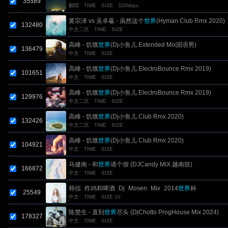
35589
翻唱
TIME
SIZE
320kbps
黄宗泽 vs 吴卓羲 - 虽然这个
世界
(Hyman Club Rmx 2020)
132480
中文二区
TIME
SIZE
高峰 - 饥饿
世界
(Dj小鱼儿 Extended Mix国语男)
136479
中文
TIME
SIZE
高峰 - 饥饿
世界
(Dj小鱼儿 ElectroBounce Rmx 2019)
101651
中文
TIME
SIZE
高峰 - 饥饿
世界
(Dj小鱼儿 ElectroBounce Rmx 2019)
129976
中文二区
TIME
SIZE
高峰 - 饥饿
世界
(Dj小鱼儿 Club Rmx 2020)
132426
中文二区
TIME
SIZE
高峰 - 饥饿
世界
(Dj小鱼儿 Club Rmx 2020)
104921
中文
TIME
SIZE
马健南 - 和
世界
请个假 (DJCandy MiX 越南鼓)
166872
中文
TIME
SIZE
韩信_炸鸡和啤酒_Dj_Mosen_Mix_2014
世界
杯
25549
中文
TIME
SIZE 10
陈楚生 - 直到
世界
尽头 (DjChotto ProgHouse Mix 2024)
178327
中文
TIME
SIZE