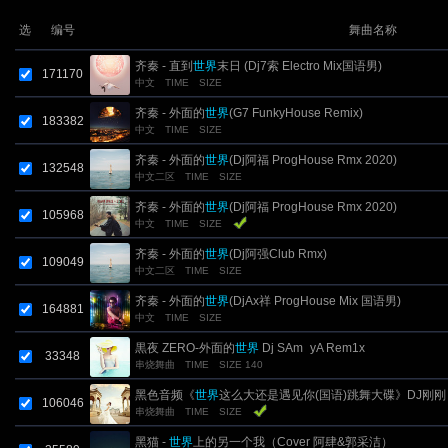
选
编号
舞曲名称
齐秦 - 直到
世界
末日 (Dj7索 Electro Mix国语男)
171170
中文
TIME
SIZE
齐秦 - 外面的
世界
(G7 FunkyHouse Remix)
183382
中文
TIME
SIZE
齐秦 - 外面的
世界
(Dj阿福 ProgHouse Rmx 2020)
132548
中文二区
TIME
SIZE
齐秦 - 外面的
世界
(Dj阿福 ProgHouse Rmx 2020)
105968
中文
TIME
SIZE
齐秦 - 外面的
世界
(Dj阿强Club Rmx)
109049
中文二区
TIME
SIZE
齐秦 - 外面的
世界
(DjAx祥 ProgHouse Mix 国语男)
164881
中文
TIME
SIZE
黒夜 ZERO-外面的
世界
Dj SAm_yA Rem1x
33348
串烧舞曲
TIME
SIZE 140
黑色音频《
世界
这么大还是遇见你(国语)跳舞大碟》DJ刚刚 
106046
串烧舞曲
TIME
SIZE
黑猫 -
世界
上的另一个我（Cover 阿肆&郭采洁）