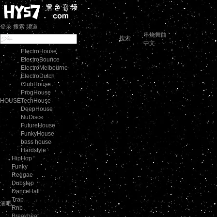
登录
搜索
频道
串烧舞曲
搜索
中文
ElectroHouse
ElectroBounce
ElectroMelbourne
ElectroDutch
ClubHouse
ProgHouse
HOUSE
TechHouse
DeepHouse
NuDisco
FutureHouse
FunkyHouse
bass house
Hardstyle
HipHop
Funky
Reggae
Dubstep
DanceHall
Trap
酒吧
Rnb
Breakbeat