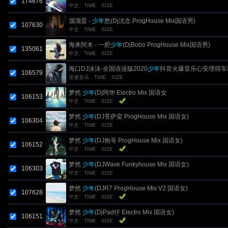
174676
中文
TIME
SIZE
溜溜蛋 -
少年
愁(Dj沈念 ProgHouse Mix国语男)
107630
中文
TIME
SIZE
海来阿木 - 一腔
少年
(DjBobo ProgHouse Mix国语男)
135061
中文
TIME
SIZE
海口DJ沫沫-全国语连版2020
少年
抖音火爆音乐心安理得车
106579
变速音乐
TIME
SIZE
梦然
少年
(Dj阿华 Electro Mix 国语女
106153
中文
TIME
SIZE
梦然
少年
(DJ菩萨蛮 ProgHouse Mix 国语女)
106304
中文
TIME
SIZE
梦然
少年
(DJ炮哥 ProgHouse Mix 国语女)
106152
中文
TIME
SIZE
梦然
少年
(DJWave Funkyhouse Mix 国语女).
106303
中文
TIME
SIZE
梦然
少年
(DJR7 ProgHouse Mix V2 国语女)
107628
中文
TIME
SIZE
梦然
少年
(DjPad仔 Electro Mix 国语女)
106151
中文
TIME
SIZE