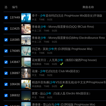
选
编号
舞曲名称
香子 -
少年
是你吗(Dj沈念 ProgHouse Mix国语女)开场版
137449
中文
TIME
SIZE
青春老
少年
- Money我需要你(DjQQ 弹Club Rmx)
113425
中文二区
TIME
SIZE
青春老
少年
- Money我需要你(DjMmy ElectroBounce Rmx
116385
中文二区
TIME
SIZE
2015)
闫辽艳 - 莫欺
少年
穷 (DJ阿阳版 ProgHouse Mix)
176085
中文
TIME
SIZE
花有重开日，人无再
少年
（衡阳DJ黛西Prog house)
143847
串烧舞曲
TIME
SIZE
花僮 -
少年
忆(Dj沈念 Club Mix国语女)
136897
中文
TIME
SIZE
精选抖音热播(
少年
VS后来遇见他)全中文女声ProgHouse
106436
串烧舞曲
TIME
SIZE
摇串烧
窝窝 - 远山
少年
（Dj迷人磊 Electro Mix国语女）
186832
中文
TIME
SIZE
潘倩倩 - 雪山白马
少年
(DJ阿福版 ProgHouse Mix)