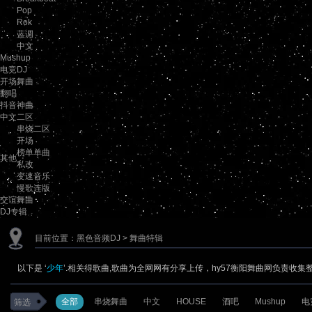
Pop
Rok
蓝调
中文
Mushup
电竞DJ
开场舞曲
翻唱
抖音神曲
中文二区
串烧二区
开场
榜单单曲
其他
私改
变速音乐
慢歌连版
交谊舞曲
DJ专辑
目前位置：
黑色音频DJ
> 舞曲特辑
以下是 ‘
少年
’.相关得歌曲,歌曲为全网网有分享上传，hy57衡阳舞曲网负责收集
全部
串烧舞曲
中文
HOUSE
酒吧
Mushup
电
筛选