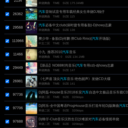
2134
串烧舞曲
TIME
SIZE 175.34MB
汽车
音响试音专用车载经典女生串烧DJ钱仔
26362
串烧舞曲
TIME
SIZE 115
汽车
必备中文club(保时捷专用备胎)-Djhowy志豪
29568
串烧舞曲
TIME
SIZE 136
樊少华 - 备胎(Dj何鹏 弹Club Rmx)(
汽车
开场版)
113966
中文二区
TIME
SIZE
小九_推荐2010
汽车
音乐
11466
串烧舞曲
TIME 0
SIZE 134.1MB
【新品】NO88时尚音乐(
汽车
专用cd)-djhowy志豪
29449
串烧舞曲
TIME
SIZE 147
《七声道 顶尖
汽车
音乐 绝色靓声》发烧CD大碟
26981
串烧舞曲
TIME
SIZE 141
Dj阿磊-House音乐2018长安
汽车
自选中文极品音乐车载C
97736
串烧二区
TIME
SIZE
320kbps
Dj阿乐-全中国粤语ProgHouse音乐打造年轮Dj版舞曲
汽车
97706
串烧二区
TIME
SIZE
320kbps
摇串烧
Dj锋仔-Club音乐汉胜生日沙滩派对
汽车
必备慢摇串烧
97688
串烧二区
TIME
SIZE
320kbps