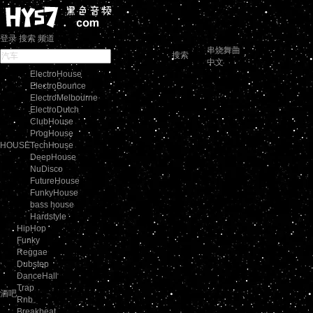
登录
搜索
频道
串烧舞曲
搜索
中文
ElectroHouse
ElectroBounce
ElectroMelbourne
ElectroDutch
ClubHouse
ProgHouse
HOUSE
TechHouse
DeepHouse
NuDisco
FutureHouse
FunkyHouse
bass house
Hardstyle
HipHop
Funky
Reggae
Dubstep
DanceHall
Trap
酒吧
Rnb
Breakbeat