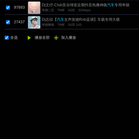
Dj文仔-Club音乐缔造近期抖音热播神曲
汽车
专用串烧
97893
串烧二区
TIME
SIZE
320kbps
Dj志信【
汽车
女声发烧Rnb蓝调】车载专用大碟
27437
串烧舞曲
TIME
SIZE 145
全选
播放全部
加入播放