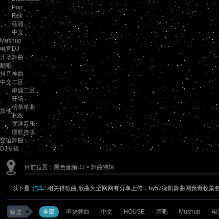
Pop
Rok
蓝调
中文
Mushup
电竞DJ
开场舞曲
翻唱
抖音神曲
中文二区
串烧二区
开场
榜单单曲
其他
私改
变速音乐
慢歌连版
交谊舞曲
DJ专辑
目前位置：
黑色音频DJ
> 舞曲特辑
以下是 ‘
汽车
’.相关得歌曲,歌曲为全网网有分享上传，hy57衡阳舞曲网负责收集
全部
串烧舞曲
中文
HOUSE
酒吧
Mushup
电
筛选