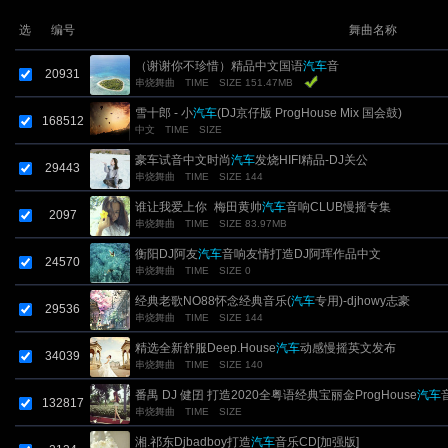
选
编号
舞曲名称
（谢谢你不珍惜）精品中文国语
汽车
音
20931
串烧舞曲
TIME
SIZE 151.47MB
雪十郎 - 小
汽车
(DJ京仔版 ProgHouse Mix 国会鼓)
168512
中文
TIME
SIZE
豪车试音中文时尚
汽车
发烧HIFI精品-DJ关公
29443
串烧舞曲
TIME
SIZE 144
谁让我爱上你_梅田黄帅
汽车
音响CLUB慢摇专集
2097
串烧舞曲
TIME
SIZE 83.97MB
衡阳DJ阿友
汽车
音响友情打造DJ阿珲作品中文
24570
串烧舞曲
TIME
SIZE 0
经典老歌NO88怀念经典音乐(
汽车
专用)-djhowy志豪
29536
串烧舞曲
TIME
SIZE 144
精选全新舒服Deep.House
汽车
动感慢摇英文发布
34039
串烧舞曲
TIME
SIZE 140
番禺 DJ 健囝 打造2020全粤语经典宝丽金ProgHouse
汽车
132817
串烧舞曲
TIME
SIZE
湘.祁东Djbadboy打造
汽车
音乐CD[加强版]