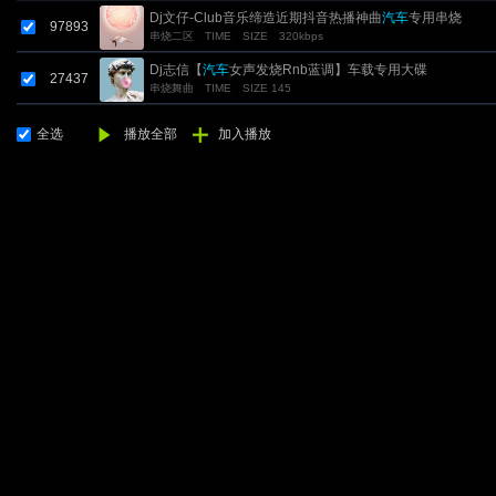
Dj文仔-Club音乐缔造近期抖音热播神曲
汽车
专用串烧
97893
串烧二区
TIME
SIZE
320kbps
Dj志信【
汽车
女声发烧Rnb蓝调】车载专用大碟
27437
串烧舞曲
TIME
SIZE 145
全选
播放全部
加入播放