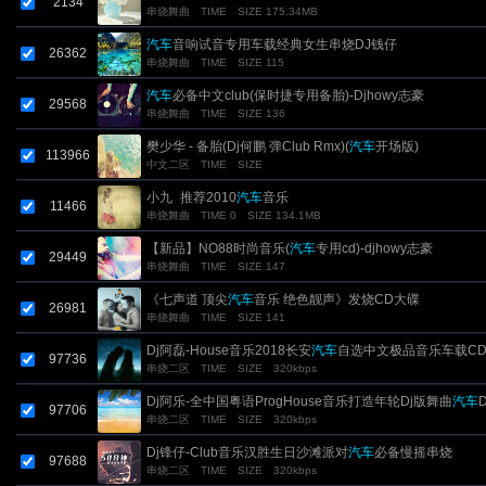
2134
串烧舞曲
TIME
SIZE 175.34MB
汽车
音响试音专用车载经典女生串烧DJ钱仔
26362
串烧舞曲
TIME
SIZE 115
汽车
必备中文club(保时捷专用备胎)-Djhowy志豪
29568
串烧舞曲
TIME
SIZE 136
樊少华 - 备胎(Dj何鹏 弹Club Rmx)(
汽车
开场版)
113966
中文二区
TIME
SIZE
小九_推荐2010
汽车
音乐
11466
串烧舞曲
TIME 0
SIZE 134.1MB
【新品】NO88时尚音乐(
汽车
专用cd)-djhowy志豪
29449
串烧舞曲
TIME
SIZE 147
《七声道 顶尖
汽车
音乐 绝色靓声》发烧CD大碟
26981
串烧舞曲
TIME
SIZE 141
Dj阿磊-House音乐2018长安
汽车
自选中文极品音乐车载C
97736
串烧二区
TIME
SIZE
320kbps
Dj阿乐-全中国粤语ProgHouse音乐打造年轮Dj版舞曲
汽车
97706
串烧二区
TIME
SIZE
320kbps
摇串烧
Dj锋仔-Club音乐汉胜生日沙滩派对
汽车
必备慢摇串烧
97688
串烧二区
TIME
SIZE
320kbps