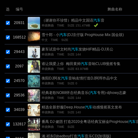
选
编号
舞曲名称
（谢谢你不珍惜）精品中文国语
汽车
音
20931
串烧舞曲
TIME
SIZE 151.47MB
雪十郎 - 小
汽车
(DJ京仔版 ProgHouse Mix 国会鼓)
168512
中文
TIME
SIZE
豪车试音中文时尚
汽车
发烧HIFI精品-DJ关公
29443
串烧舞曲
TIME
SIZE 144
谁让我爱上你_梅田黄帅
汽车
音响CLUB慢摇专集
2097
串烧舞曲
TIME
SIZE 83.97MB
衡阳DJ阿友
汽车
音响友情打造DJ阿珲作品中文
24570
串烧舞曲
TIME
SIZE 0
经典老歌NO88怀念经典音乐(
汽车
专用)-djhowy志豪
29536
串烧舞曲
TIME
SIZE 144
精选全新舒服Deep.House
汽车
动感慢摇英文发布
34039
串烧舞曲
TIME
SIZE 140
番禺 DJ 健囝 打造2020全粤语经典宝丽金ProgHouse
汽车
132817
串烧舞曲
TIME
SIZE
湘.祁东Djbadboy打造
汽车
音乐CD[加强版]