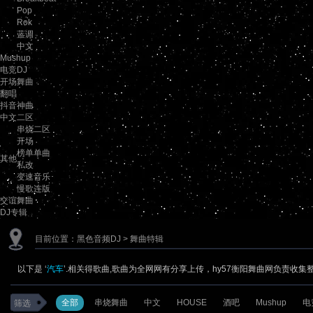
Pop
Rok
蓝调
中文
Mushup
电竞DJ
开场舞曲
翻唱
抖音神曲
中文二区
串烧二区
开场
榜单单曲
其他
私改
变速音乐
慢歌连版
交谊舞曲
DJ专辑
目前位置：
黑色音频DJ
> 舞曲特辑
以下是 ‘
汽车
’.相关得歌曲,歌曲为全网网有分享上传，hy57衡阳舞曲网负责收集
全部
串烧舞曲
中文
HOUSE
酒吧
Mushup
电
筛选