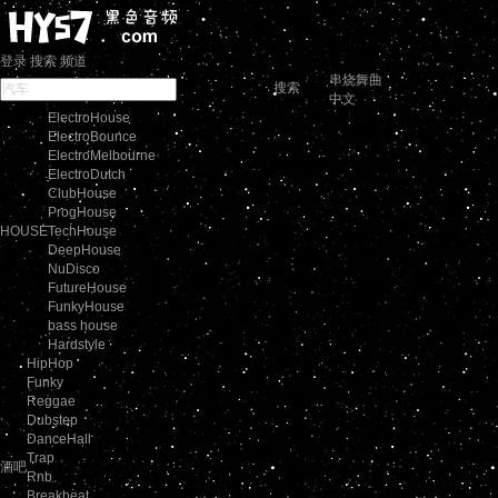
登录
搜索
频道
串烧舞曲
搜索
中文
ElectroHouse
ElectroBounce
ElectroMelbourne
ElectroDutch
ClubHouse
ProgHouse
HOUSE
TechHouse
DeepHouse
NuDisco
FutureHouse
FunkyHouse
bass house
Hardstyle
HipHop
Funky
Reggae
Dubstep
DanceHall
Trap
酒吧
Rnb
Breakbeat