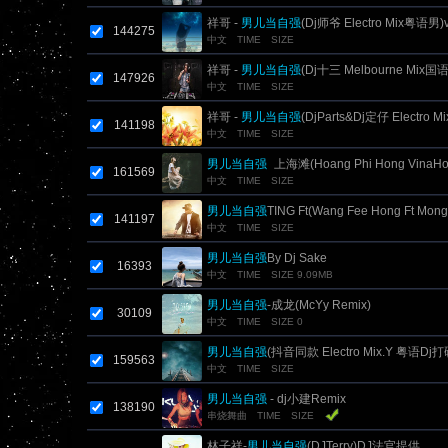
祥哥 -
男儿当自强
(Dj师爷 Electro Mix粤语男)
144275
中文
TIME
SIZE
祥哥 -
男儿当自强
(Dj十三 Melbourne Mix国
147926
中文
TIME
SIZE
祥哥 -
男儿当自强
(DjParts&Dj定仔 Electr
141198
中文
TIME
SIZE
男儿当自强
_上海滩(Hoang Phi Hong VinaH
161569
中文
TIME
SIZE
男儿当自强
TING Ft(Wang Fee Hong Ft Mong
141197
中文
TIME
SIZE
Mix[The Taurus Tean & The Black Team]
男儿当自强
By Dj Sake
16393
中文
TIME
SIZE 9.09MB
男儿当自强
-成龙(McYy Remix)
30109
中文
TIME
SIZE 0
男儿当自强
(抖音同款 Electro Mix.Y 粤语Dj
159563
中文
TIME
SIZE
男儿当自强
- dj小建Remix
138190
串烧舞曲
TIME
SIZE
林子祥-
男儿当自强
(DJTerry)DJ法官提供