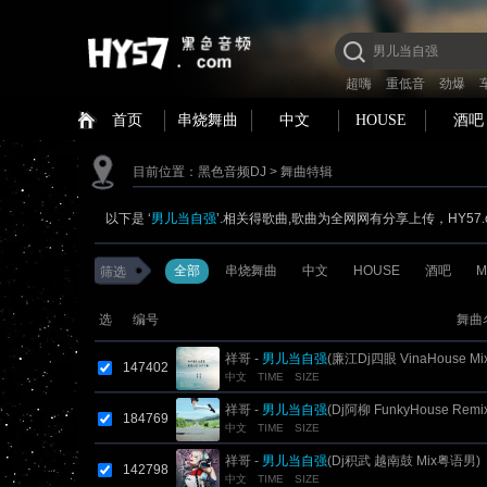
超嗨
重低音
劲爆
首页
串烧舞曲
中文
HOUSE
酒吧
目前位置：
黑色音频DJ
> 舞曲特辑
以下是 ‘
男儿当自强
’.相关得歌曲,歌曲为全网网有分享上传，HY57
全部
串烧舞曲
中文
HOUSE
酒吧
M
筛选
选
编号
舞曲
祥哥 -
男儿当自强
(廉江Dj四眼 VinaHouse M
147402
中文
TIME
SIZE
祥哥 -
男儿当自强
(Dj阿柳 FunkyHouse Remix
184769
中文
TIME
SIZE
祥哥 -
男儿当自强
(Dj积武 越南鼓 Mix粤语男)
142798
中文
TIME
SIZE