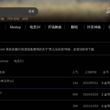
搜索
车载
汽车音响
好听
Mushup
电竞DJ
开场舞曲
翻唱
抖音神曲
.com 黑色音频DJ负责收集整理的关于“男儿当自强”特辑，欢迎试听和下载.
ushup
电竞DJ
名称
人气
上传时间
金币
ix粤语男)v2
144
2022/05/11
0.金币
)
909
2024/10/26
2.金币
356
2021/12/03
0.金币