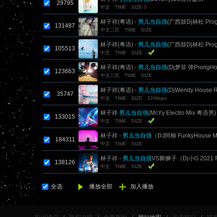
29795
中文
TIME
SIZE 0
林子祥(粤语) -
男儿当自强
(广西鼓Dj林松 Prog
131487
中文二区
TIME
SIZE
2020)
林子祥(粤语) -
男儿当自强
(广西鼓Dj林松 Prog
105513
中文
TIME
SIZE
2020)
林子祥(粤语) -
男儿当自强
(Dj梦菲 弹ProngHo
123663
中文二区
TIME
SIZE
林子祥(粤语) -
男儿当自强
(DjWendy House 
35747
中文
TIME
SIZE
320kbps
林子祥
男儿当自强
(McYy Electro Mix 粤语男)
133015
中文
TIME
SIZE
林子祥 -
男儿当自强
（DJ阿柳 FunkyHouse
184311
中文
TIME
SIZE
林子祥 -
男儿当自强
VS舞狮子（Dj小G 2021
138126
中文
TIME
SIZE
乱入版
全选
播放全部
加入播放