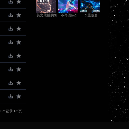
英文震撼的dj
不再回头dj
dj重低音
0
个记录 1/5页