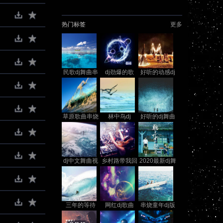
热门标签
更多
民歌dj舞曲串
dj劲爆的歌
好听的动感dj
烧
舞曲
草原歌曲串烧
林中鸟dj
好听的dj舞曲
dj
中文
dj中文舞曲视
乡村路带我回
2020最新dj舞
频现场
家
曲劲爆
三年的等待
网红dj歌曲
串烧童年dj版