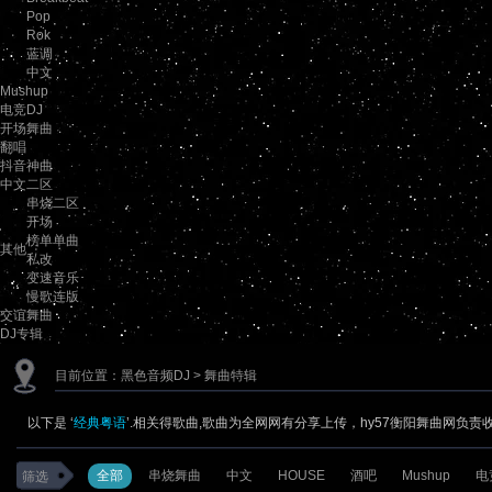
Pop
Rok
蓝调
中文
Mushup
电竞DJ
开场舞曲
翻唱
抖音神曲
中文二区
串烧二区
开场
榜单单曲
其他
私改
变速音乐
慢歌连版
交谊舞曲
DJ专辑
目前位置：
黑色音频DJ
> 舞曲特辑
以下是 ‘
经典粤语
’.相关得歌曲,歌曲为全网网有分享上传，hy57衡阳舞曲网负责
全部
串烧舞曲
中文
HOUSE
酒吧
Mushup
电
筛选