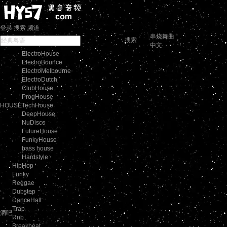
登录
搜索
频道
串烧舞曲
搜索
中文
ElectroHouse
ElectroBounce
ElectroMelbourne
ElectroDutch
ClubHouse
ProgHouse
HOUSE
TechHouse
DeepHouse
NuDisco
FutureHouse
FunkyHouse
bass house
Hardstyle
HipHop
Funky
Reggae
Dubstep
DanceHall
Trap
酒吧
Rnb
Breakbeat