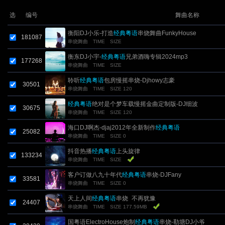
选
编号
舞曲名称
衡阳DJ小乐-打造
经典粤语
串烧舞曲FunkyHouse
181087
串烧舞曲
TIME
SIZE
衡东DJ小宇-
经典粤语
兄弟酒嗨专辑2024mp3
177268
串烧舞曲
TIME
SIZE
聆听
经典粤语
包房慢摇串烧-Djhowy志豪
30501
串烧舞曲
TIME
SIZE 120
经典粤语
绝对是个梦车载慢摇金曲定制版-DJ细波
30675
串烧舞曲
TIME
SIZE 120
海口DJ啊杰-djaj2012年全新制作
经典粤语
25082
串烧舞曲
TIME
SIZE 0
抖音热播
经典粤语
上头旋律
133234
串烧舞曲
TIME
SIZE
客户订做八九十年代
经典粤语
串烧-DJFany
33581
串烧舞曲
TIME
SIZE 0
天上人间
经典粤语
串烧_不再犹豫
24407
串烧舞曲
TIME
SIZE 177.59MB
国粤语ElectroHouse炮制
经典粤语
串烧-勒塘DJ小爷