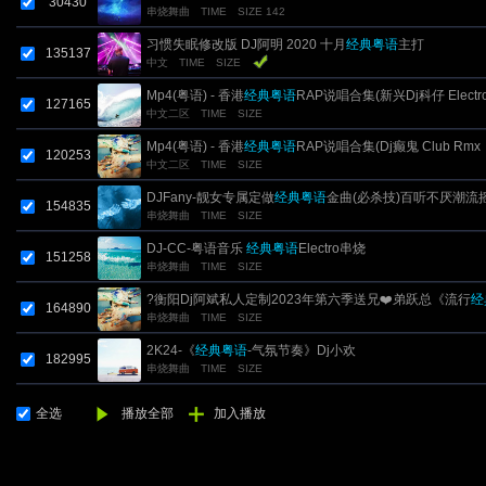
30430
串烧舞曲
TIME
SIZE 142
习惯失眠修改版 DJ阿明 2020 十月
经典粤语
主打
135137
中文
TIME
SIZE
Mp4(粤语) - 香港
经典粤语
RAP说唱合集(新兴Dj科仔 Electr
127165
中文二区
TIME
SIZE
Rmx 2019)
Mp4(粤语) - 香港
经典粤语
RAP说唱合集(Dj癫鬼 Club Rmx
120253
中文二区
TIME
SIZE
2017)
DJFany-靓女专属定做
经典粤语
金曲(必杀技)百听不厌潮流
154835
串烧舞曲
TIME
SIZE
节奏慢摇车载串烧
DJ-CC-粤语音乐
经典粤语
Electro串烧
151258
串烧舞曲
TIME
SIZE
?衡阳Dj阿斌私人定制2023年第六季送兄❤️弟跃总《流行
经
164890
串烧舞曲
TIME
SIZE
语
》网红抖音中文Proghouse跳舞专辑
2K24-《
经典粤语
-气氛节奏》Dj小欢
182995
串烧舞曲
TIME
SIZE
全选
播放全部
加入播放