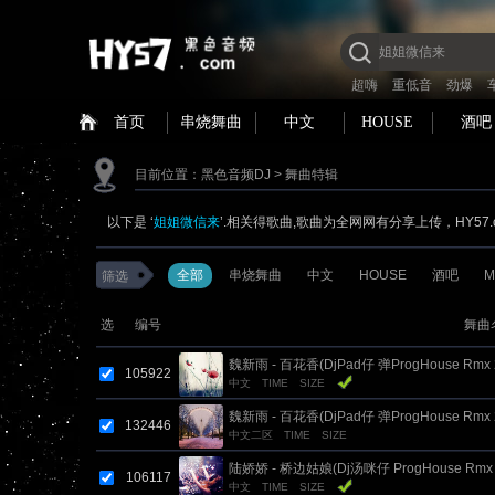
超嗨
重低音
劲爆
首页
串烧舞曲
中文
HOUSE
酒吧
目前位置：
黑色音频DJ
> 舞曲特辑
以下是 ‘
姐姐微信来
’.相关得歌曲,歌曲为全网网有分享上传，HY57
全部
串烧舞曲
中文
HOUSE
酒吧
M
筛选
选
编号
舞曲
魏新雨 - 百花香(DjPad仔 弹ProgHouse Rmx 
105922
中文
TIME
SIZE
了 隆回Dj阿杰修改版)
魏新雨 - 百花香(DjPad仔 弹ProgHouse Rmx 
132446
中文二区
TIME
SIZE
了 隆回Dj阿杰修改版)
陆娇娇 - 桥边姑娘(Dj汤咪仔 ProgHouse Rmx
106117
中文
TIME
SIZE