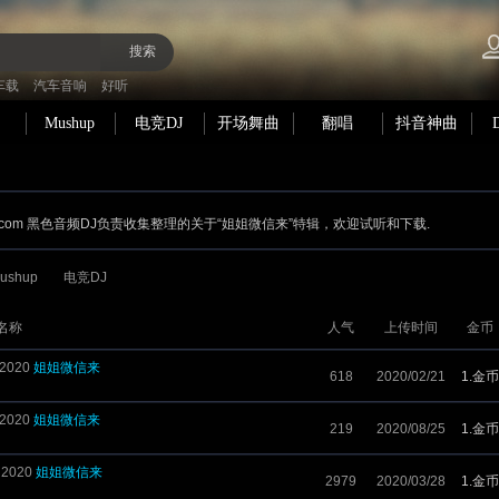
搜索
车载
汽车音响
好听
Mushup
电竞DJ
开场舞曲
翻唱
抖音神曲
.com 黑色音频DJ负责收集整理的关于“姐姐微信来”特辑，欢迎试听和下载.
ushup
电竞DJ
名称
人气
上传时间
金币
2020
姐姐微信来
618
2020/02/21
1.金币
2020
姐姐微信来
219
2020/08/25
1.金币
 2020
姐姐微信来
2979
2020/03/28
1.金币