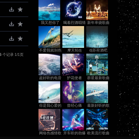
我又想你了
喝着烈酒唱情
新年串烧歌曲
歌
不爱我就别伤
摩天轮dj
dj苏荷酒吧
6
个记录 1/1页
害我DJ下载
超好听的电音
护花使者
群星最新歌曲
纯音乐
你是我心爱的
曾经心痛
最新好听的歌
姑娘
曲
网络伤感情歌
开车听的劲爆
欧美流行歌曲
dj
dj歌曲