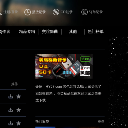
注册/登录
播放记录
CD刻录
订单记录
Dj作者
精品专辑
交谊舞曲
其他
热门榜单
操作
介绍：HY57.com 黑色音频DJ给大家提供了
姐姐微信来， 各类精品歌曲欢迎大家点击播
放下载
热门标签
更多