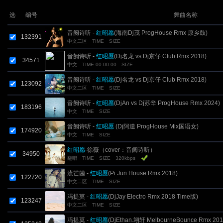
选
编号
舞曲名称
音阙诗听 -
红昭愿
(海南Dj茂 ProgHouse Rmx 原乡鼓)
132391
中文二区
TIME
SIZE
音阙诗听 -
红昭愿
(Dj名龙 vs Dj京仔 Club Rmx 2018)
34571
中文
TIME 00:00:00
SIZE
音阙诗听 -
红昭愿
(Dj名龙 vs Dj京仔 Club Rmx 2018)
123092
中文二区
TIME
SIZE
音阙诗听 -
红昭愿
(DjAn vs Dj苏辛 ProgHouse Rmx 2024)
183196
中文
TIME
SIZE
音阙诗听 -
红昭愿
(Dj阿遣 ProgHouse Mix国语女)
174920
中文
TIME
SIZE
红昭愿
-徐薇（cover：音阙诗听）
34950
翻唱
TIME
SIZE
320kbps
流芒菌 -
红昭愿
(Pi Jun House Rmx 2018)
122720
中文二区
TIME
SIZE
冯提莫 -
红昭愿
(DjJay Electro Rmx 2018 Time版)
123247
中文二区
TIME
SIZE
冯提莫 -
红昭愿
(DjEthan.翊轩 MelbourneBounce Rmx 201