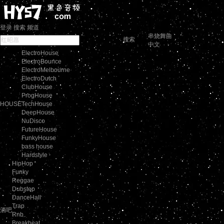
登录
搜索
频道
串烧舞曲
搜索
中文
ElectroHouse
ElectroBounce
ElectroMelbourne
ElectroDutch
ClubHouse
ProgHouse
HOUSE
TechHouse
DeepHouse
NuDisco
FutureHouse
FunkyHouse
bass house
Hardstyle
HipHop
Funky
Reggae
Dubstep
DanceHall
Trap
酒吧
Rnb
Breakbeat