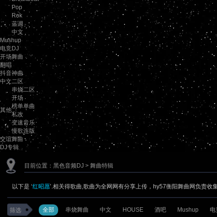
Pop
Rok
蓝调
中文
Mushup
电竞DJ
开场舞曲
翻唱
抖音神曲
中文二区
串烧二区
开场
榜单单曲
其他
私改
变速音乐
慢歌连版
交谊舞曲
DJ专辑
目前位置：
黑色音频DJ
> 舞曲特辑
以下是 ‘
红昭愿
’.相关得歌曲,歌曲为全网网有分享上传，hy57衡阳舞曲网负责收
全部
串烧舞曲
中文
HOUSE
酒吧
Mushup
电
筛选