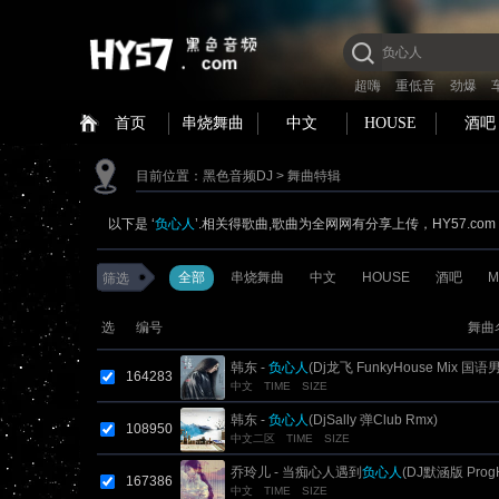
超嗨
重低音
劲爆
首页
串烧舞曲
中文
HOUSE
酒吧
目前位置：
黑色音频DJ
> 舞曲特辑
以下是 ‘
负心人
’.相关得歌曲,歌曲为全网网有分享上传，HY57.c
全部
串烧舞曲
中文
HOUSE
酒吧
M
筛选
选
编号
舞曲
韩东 -
负心人
(Dj龙飞 FunkyHouse Mix 国语男
164283
中文
TIME
SIZE
韩东 -
负心人
(DjSally 弹Club Rmx)
108950
中文二区
TIME
SIZE
乔玲儿 - 当痴心人遇到
负心人
(DJ默涵版 ProgH
167386
中文
TIME
SIZE