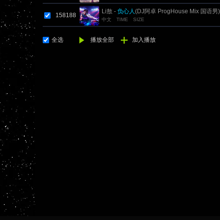
Li敖 -
负心人
(DJ阿卓 ProgHouse Mix 国语男)
158188
中文
TIME
SIZE
全选
播放全部
加入播放