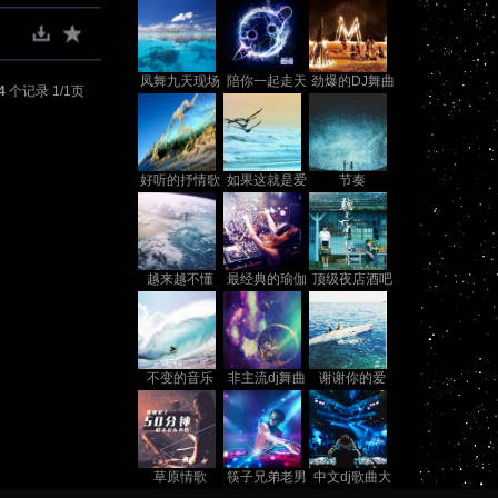
凤舞九天现场
陪你一起走天
劲爆的DJ舞曲
4
个记录 1/1页
涯
音乐
好听的抒情歌
如果这就是爱
节奏
情
越来越不懂
最经典的瑜伽
顶级夜店酒吧
音乐
单曲舞曲
不变的音乐
非主流dj舞曲
谢谢你的爱
草原情歌
筷子兄弟老男
中文dj歌曲大
孩
全