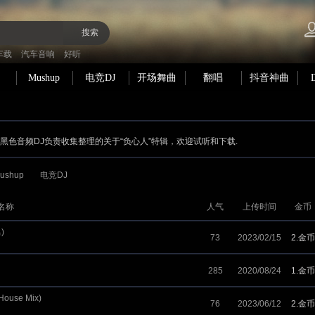
搜索
车载
汽车音响
好听
Mushup
电竞DJ
开场舞曲
翻唱
抖音神曲
om 黑色音频DJ负责收集整理的关于“负心人”特辑，欢迎试听和下载.
ushup
电竞DJ
名称
人气
上传时间
金币
)
73
2023/02/15
2.金币
285
2020/08/24
1.金币
ouse Mix)
76
2023/06/12
2.金币