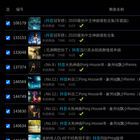
选
编号
舞曲名称
（
抖音
冠军榜）2020最热中文神曲慢歌合集(车载版)
106179
串烧舞曲
TIME
SIZE
（
抖音
冠军榜）2020最热中文神曲慢歌合集
133153
串烧舞曲
TIME
SIZE
（兄弟啊想你了）
抖音
流行原乡鼓跳舞慢摇串烧
133048
串烧舞曲
TIME
SIZE
（No.9）
抖音
火热神曲Porg.House串 - 象州dj飘少Remix.
137374
串烧舞曲
TIME
SIZE
（No.12）
抖音
科目三Porg.House串 - 象州dj飘少Remix
146569
串烧舞曲
TIME
SIZE
家新年发大财）
（No.12）
抖音
科目三Porg.House串 - 象州dj飘少Remix
144749
串烧舞曲
TIME
SIZE
家新年发大财）
（No.11）
抖音
火热神曲Porg.House串 - 象州dj飘少Remix
143630
串烧舞曲
TIME
SIZE
龙头)
（No.10）
抖音
火热神曲Porg.House串 - 象州dj飘少Remix
140634
串烧舞曲
TIME
SIZE
龙的传人Dj (经不经典我不管)_
抖音
同款Prog旋律