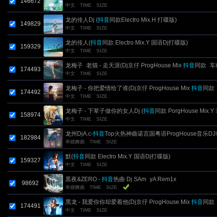
146672
中文
TIME
SIZE
龙的传人Dj (
抖音
同款Electro Mix.H 打碟版)
149829
中文
TIME
SIZE
龙的传人(
抖音
同款 Electro Mix.Y 国语Dj打碟版)
159329
中文
TIME
SIZE
龙梅子_老猫 - 走天涯(Dj京仔 ProgHouse Mix
抖音
同款_车
174493
中文
TIME
SIZE
龙梅子 - 你把爱情给了谁(Dj京仔 ProgHouse Mix
抖音
同款
174492
中文
TIME
SIZE
版)
龙梅子 - 下辈子做你的女人Dj (
抖音
同款 PorgHouse Mix.Y
158974
中文
TIME
SIZE
版)
龙州DjA.c-
抖音
Top火热神曲诺言国粤语ProgHouse音乐D
182984
串烧舞曲
TIME
SIZE
默(
抖音
同款 Electro Mix.Y 国语Dj打碟版)
159327
中文
TIME
SIZE
黒夜&ZERO -
抖音
热曲 Dj SAm_yA Rem1x
98692
串烧舞曲
TIME
SIZE
黑龙 - 我爱你你却爱着他(Dj京仔 ProgHouse Mix
抖音
同款
174491
中文
TIME
SIZE
版)