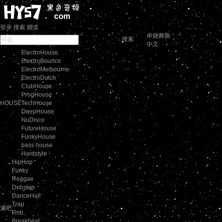
登录
搜索
频道
串烧舞曲
搜索
中文
ElectroHouse
ElectroBounce
ElectroMelbourne
ElectroDutch
ClubHouse
ProgHouse
HOUSE
TechHouse
DeepHouse
NuDisco
FutureHouse
FunkyHouse
bass house
Hardstyle
HipHop
Funky
Reggae
Dubstep
DanceHall
Trap
酒吧
Rnb
Breakbeat