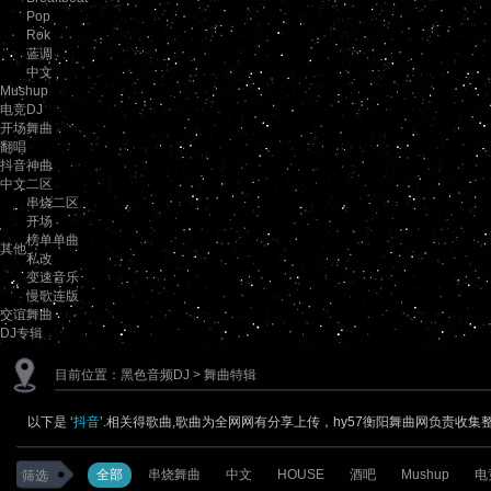
Pop
Rok
蓝调
中文
Mushup
电竞DJ
开场舞曲
翻唱
抖音神曲
中文二区
串烧二区
开场
榜单单曲
其他
私改
变速音乐
慢歌连版
交谊舞曲
DJ专辑
目前位置：
黑色音频DJ
> 舞曲特辑
以下是 ‘
抖音
’.相关得歌曲,歌曲为全网网有分享上传，hy57衡阳舞曲网负责收集
全部
串烧舞曲
中文
HOUSE
酒吧
Mushup
电
筛选