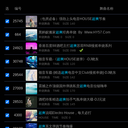
选
编号
舞曲名称
（包房必备）强劲上头电音HOUSE
超爽
节奏
25745
串烧舞曲
TIME
SIZE 140
黑蚂蚁搬家
超爽
经典串烧_By_Www.HY57.Com
664
串烧舞曲
TIME 0
SIZE 0
香港百度88酒吧主打
超爽
苏荷RNB慢摇串烧系列
24921
串烧舞曲
TIME
SIZE 0MB
领音车载-《
超爽
HOUSE迷弹》-DJ晓东
30748
串烧舞曲
TIME
SIZE 120
领音车载-[精选
超爽
电音中文Club慢摇串烧]-DJ晓东
29544
串烧舞曲
TIME
SIZE 142
震撼之作顶级国外弹跳私货
超爽
电音拉锯嗨串
27009
串烧舞曲
TIME
SIZE 170
酒吧待客精选
超爽
拍手气氛串烧大碟-DJ元波
28531
串烧舞曲
TIME
SIZE 145
超爽
说唱Electro House，每天必打
4300
HOUSE
TIME
SIZE 0
超爽
英文弹跳节奏嗨爆