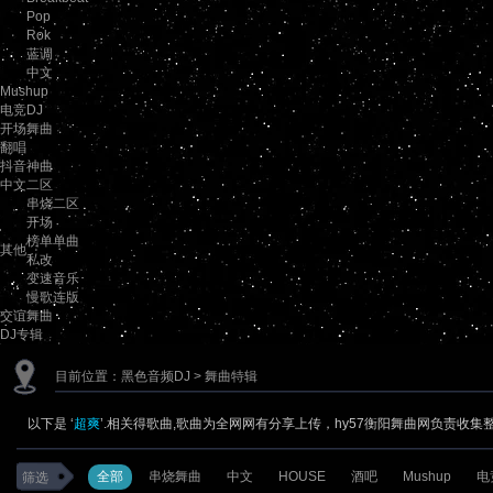
Pop
Rok
蓝调
中文
Mushup
电竞DJ
开场舞曲
翻唱
抖音神曲
中文二区
串烧二区
开场
榜单单曲
其他
私改
变速音乐
慢歌连版
交谊舞曲
DJ专辑
目前位置：
黑色音频DJ
> 舞曲特辑
以下是 ‘
超爽
’.相关得歌曲,歌曲为全网网有分享上传，hy57衡阳舞曲网负责收集
全部
串烧舞曲
中文
HOUSE
酒吧
Mushup
电
筛选