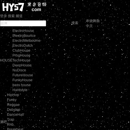
登录
搜索
频道
串烧舞曲
搜索
中文
ElectroHouse
ElectroBounce
ElectroMelbourne
ElectroDutch
ClubHouse
ProgHouse
HOUSE
TechHouse
DeepHouse
NuDisco
FutureHouse
FunkyHouse
bass house
Hardstyle
HipHop
Funky
Reggae
Dubstep
DanceHall
Trap
酒吧
Rnb
Breakbeat