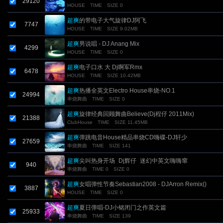
29120
HOUSE
TIME
SIZE 0
超爽
的带电子大气旋律DJ阿飞
7747
HOUSE
TIME
SIZE 9.02MB
超爽
男说唱 - DJ Anang Mix
4299
HOUSE
TIME
SIZE 0
超爽
电子口水 大 Dj啊军Rmx
6478
HOUSE
TIME
SIZE 10.42MB
超爽
热播全英文Electro House串烧-NO.1
24994
串烧舞曲
TIME
SIZE 0
超爽
旋律经典回顾舞曲Believe(Dj程仔 2011Mix)
21388
ClubHouse
TIME
SIZE 11.45MB
超爽
弹跳电音House精品串烧CD嗨碟-DJ轩少
27659
串烧舞曲
TIME
SIZE 141
超爽
尖叫热身开场_Dj辉仔_迷幻中英文嗨嗨窜
940
串烧舞曲
TIME 0
SIZE 0
超爽
女唱弹性节奏Sebastian2008 - DJArron Remix()
3887
HOUSE
TIME
SIZE 0
超爽
夏日弹唱-DJ小铭闭门之作英文篇
25933
串烧舞曲
TIME
SIZE 139