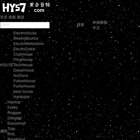
登录
搜索
频道
串烧舞曲
搜索
中文
ElectroHouse
ElectroBounce
ElectroMelbourne
ElectroDutch
ClubHouse
ProgHouse
HOUSE
TechHouse
DeepHouse
NuDisco
FutureHouse
FunkyHouse
bass house
Hardstyle
HipHop
Funky
Reggae
Dubstep
DanceHall
Trap
酒吧
Rnb
Breakbeat