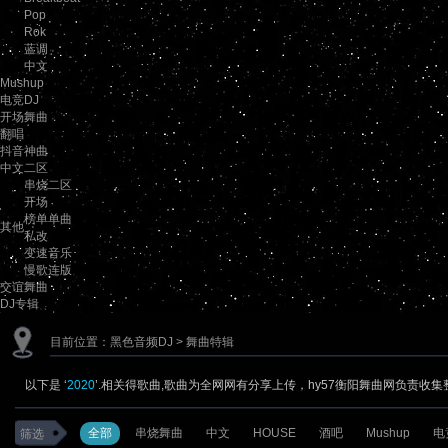
Pop
Rok
蓝调
中文
Mushup
电竞DJ
开场舞曲
翻唱
抖音神曲
中文二区
串烧二区
开场
榜单单曲
其他
私改
变速音乐
慢歌连版
交谊舞曲
DJ专辑
目前位置：
黑色音频DJ
> 舞曲特辑
以下是 ‘
2020
’.相关得歌曲,歌曲为全网网有分享上传，hy57衡阳舞曲网负责收集整
全部
串烧舞曲
中文
HOUSE
酒吧
Mushup
电
筛选