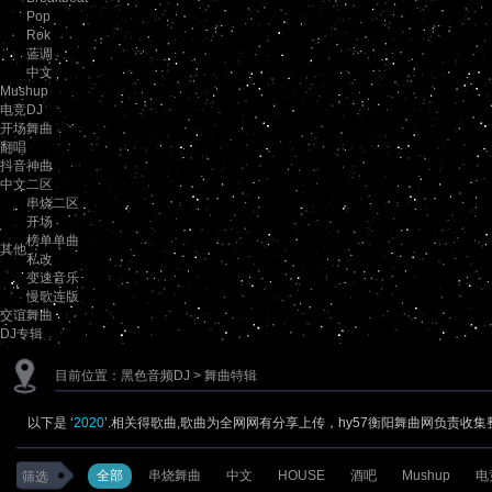
Pop
Rok
蓝调
中文
Mushup
电竞DJ
开场舞曲
翻唱
抖音神曲
中文二区
串烧二区
开场
榜单单曲
其他
私改
变速音乐
慢歌连版
交谊舞曲
DJ专辑
目前位置：
黑色音频DJ
> 舞曲特辑
以下是 ‘
2020
’.相关得歌曲,歌曲为全网网有分享上传，hy57衡阳舞曲网负责收集整
全部
串烧舞曲
中文
HOUSE
酒吧
Mushup
电
筛选