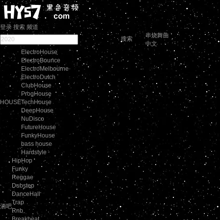
登录
搜索
频道
串烧舞曲
搜索
中文
ElectroHouse
ElectroBounce
ElectroMelbourne
ElectroDutch
ClubHouse
ProgHouse
HOUSE
TechHouse
DeepHouse
NuDisco
FutureHouse
FunkyHouse
bass house
Hardstyle
HipHop
Funky
Reggae
Dubstep
DanceHall
Trap
酒吧
Rnb
Breakbeat