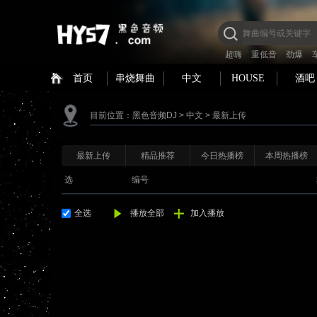
超嗨
重低音
劲爆
首页
串烧舞曲
中文
HOUSE
酒吧
目前位置：
黑色音频DJ
>
中文
>
最新上传
最新上传
精品推荐
今日热播榜
本周热播榜
选
编号
全选
播放全部
加入播放