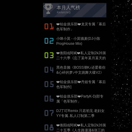
本月人气榜
❤️铂金俱乐部❤️龙灵专属「幕后
色军制作」
小咪小莫 - 小莫骚麦(DJ小陈
ProgHouse Mix)
❤️衡阳dj阿斌❤️私人定制2k26第
二十六季《忘了某年某月某天的
春泥&香烟与吻痕》抖音国粤语
黑色音频《BOSS潮K♪还爱着你
proghouse专辑
&心碎的梦♪中文跳舞大碟V2》
DJ刚刚 Mix
❤️铂金俱乐部❤️丹姐专属「幕后
色军制作]
❤️铂金俱乐部❤️PartyK-Dj部专
属「色军制作」
DJ丁叮Remix 只若初见 老妇女
YY专属..私人订制第二季
❤️衡阳dj阿斌❤️私人定制2k26第
二十五季《人生路漫漫&张三的